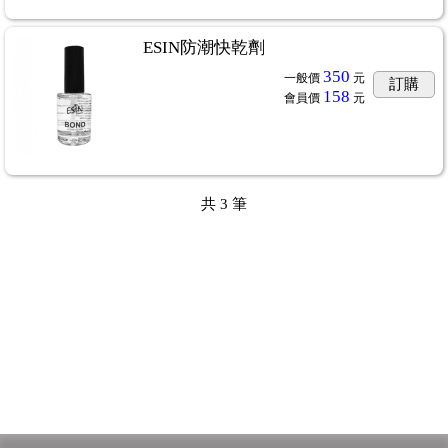
ESIN防潮快乾劑
350
一般價
元
訂購
158
會員價
元
共
3
筆