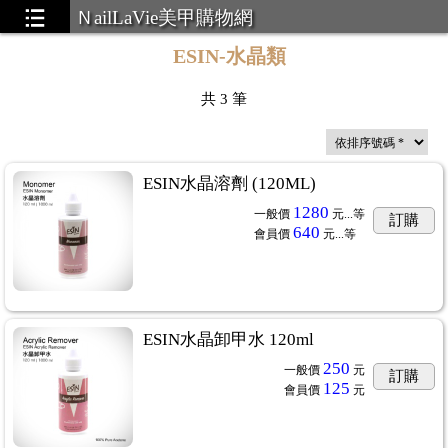
ＮailLaVie美甲購物網
ESIN-水晶類
上市優惠中
...31
共
3
筆
ESIN水晶溶劑 (120ML)
uct
...75
1280
一般價
元...
等
訂購
640
會員價
元...
等
ESIN水晶卸甲水 120ml
250
一般價
元
訂購
125
會員價
元