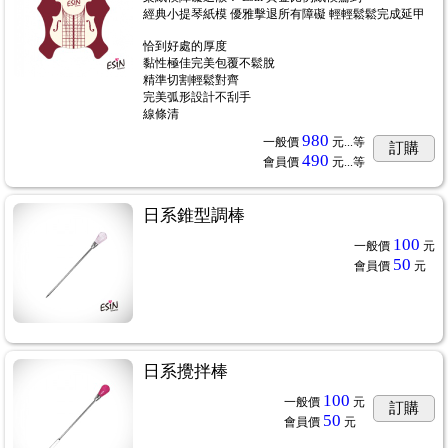
經典小提琴紙模 優雅擊退所有障礙 輕輕鬆鬆完成延甲
恰到好處的厚度
黏性極佳完美包覆不鬆脫
精準切割輕鬆對齊
完美弧形設計不刮手
線條清
980
一般價
元...
等
訂購
490
會員價
元...
等
日系錐型調棒
100
一般價
元
50
會員價
元
日系攪拌棒
100
一般價
元
訂購
50
會員價
元