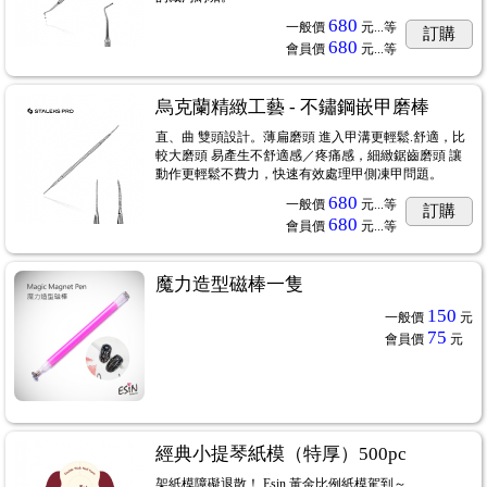
680
一般價
元...
等
訂購
680
會員價
元...
等
烏克蘭精緻工藝 - 不鏽鋼嵌甲磨棒
直、曲 雙頭設計。薄扁磨頭 進入甲溝更輕鬆.舒適，比
較大磨頭 易產生不舒適感／疼痛感，細緻鋸齒磨頭 讓
動作更輕鬆不費力，快速有效處理甲側凍甲問題。
680
一般價
元...
等
訂購
680
會員價
元...
等
魔力造型磁棒一隻
150
一般價
元
75
會員價
元
經典小提琴紙模（特厚）500pc
架紙模障礙退散！ Esin 黃金比例紙模駕到～