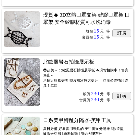
現貨🔥 3D立體口罩支架 矽膠口罩架 口
罩架 安全矽膠材質可水洗消毒
15
一般價
元...
等
訂購
15
會員價
元...
等
北歐風岩石拍攝展示板
😍超美～ 北歐風岩石拍攝展示板 🔥現貨搶購中！售完
為止～
遠拍近拍都好美 照片層次感大提升！ 沙龍必備拍照道
具！👏🏻
230
一般價
元...
等
訂購
230
會員價
元...
等
日系美甲腳趾分隔器-美甲工具
夏日必備 好看實用兼具的 美甲腳趾分隔器 3款造型
波希米亞風 | 典雅珍珠 | 簡約大理石紋