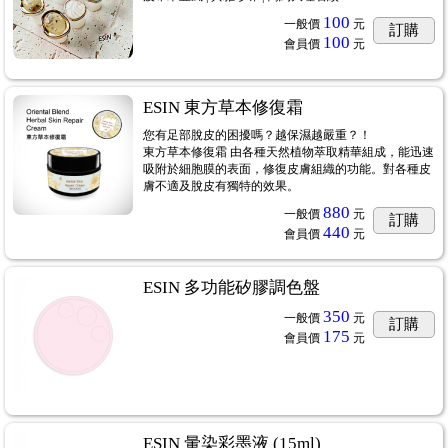
100
一般價
元
訂購
100
會員價
元
ESIN 東方草本修復霜
您有足部脫皮的困擾嗎？越保濕越嚴重？！
東方草本修復霜 由各種天然植物萃取精華組成，能迅速
吸附於細胞膜的表面，修復皮膚組織的功能。對各種皮
膚不適及脫皮有獨特的效果。
880
一般價
元
訂購
440
會員價
元
ESIN 多功能矽膠調色盤
350
一般價
元
訂購
175
會員價
元
ESIN 暈染彩墨液 (15ml)