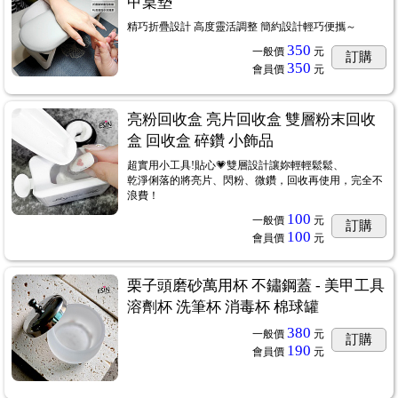
甲桌墊
精巧折疊設計 高度靈活調整 簡約設計輕巧便攜～
350
一般價
元
訂購
350
會員價
元
亮粉回收盒 亮片回收盒 雙層粉末回收
盒 回收盒 碎鑽 小飾品
超實用小工具!貼心💗雙層設計讓妳輕輕鬆鬆、
乾淨俐落的將亮片、閃粉、微鑽，回收再使用，完全不
浪費！
100
一般價
元
訂購
100
會員價
元
栗子頭磨砂萬用杯 不鏽鋼蓋 - 美甲工具
溶劑杯 洗筆杯 消毒杯 棉球罐
380
一般價
元
訂購
190
會員價
元