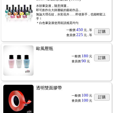
水狀暈染液，隨意揮灑，
即可創作出大師層級的藝術作品，
無論大理石紋，水彩花卉……即使新手，也能輕鬆上
手！
＊白色暈染液使用前請搖晃均勻
450
一般價
元...
等
訂購
225
會員價
元...
等
歐風壓瓶
180
一般價
元
訂購
90
會員價
元
透明雙面膠帶
100
一般價
元
訂購
100
會員價
元