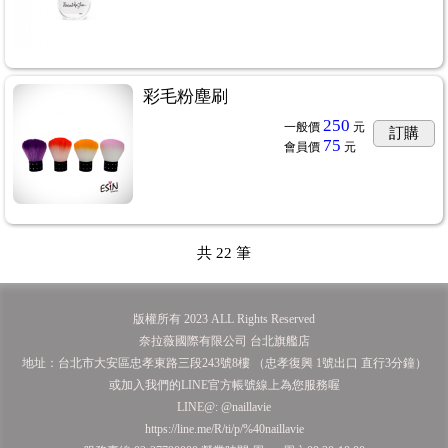
彩毛粉塵刷
250
一般價
元
訂購
75
會員價
元
共
22
筆
版權所有 2023 ALL Rights Reserved
奈拉薇國際有限公司 台北旗艦店
地址：台北市大安區忠孝東路三段243號8樓 （忠孝復興 1號出口 直行3分鐘）
或加入我們的LINE官方帳號線上為您服務喔
LINE@: @naillavie
https://line.me/R/ti/p/%40naillavie