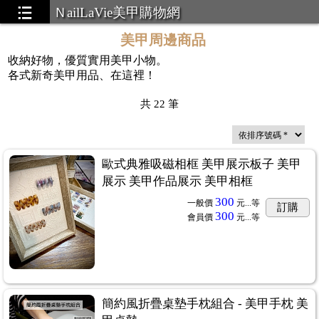
ＮailLaVie美甲購物網
美甲周邊商品
收納好物，優質實用美甲小物。
上市優惠中
...31
各式新奇美甲用品、在這裡！
共
22
筆
uct
...75
歐式典雅吸磁相框 美甲展示板子 美甲
展示 美甲作品展示 美甲相框
300
一般價
元...
等
訂購
300
會員價
元...
等
簡約風折疊桌墊手枕組合 - 美甲手枕 美