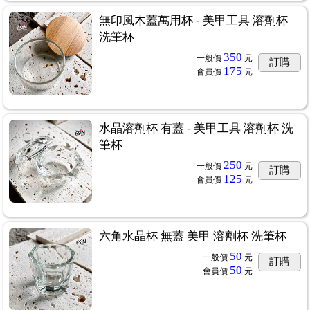
無印風木蓋萬用杯 - 美甲工具 溶劑杯
洗筆杯
350
一般價
元
訂購
175
會員價
元
水晶溶劑杯 有蓋 - 美甲工具 溶劑杯 洗
筆杯
250
一般價
元
訂購
125
會員價
元
六角水晶杯 無蓋 美甲 溶劑杯 洗筆杯
50
一般價
元
訂購
50
會員價
元