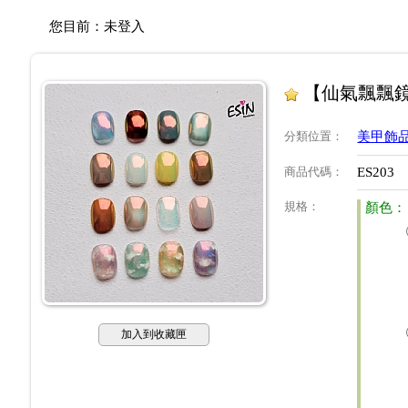
您目前：
未登入
【仙氣飄飄鏡
分類位置
：
美甲飾
商品代碼
：
ES203
規格
：
顏色：
加入到收藏匣