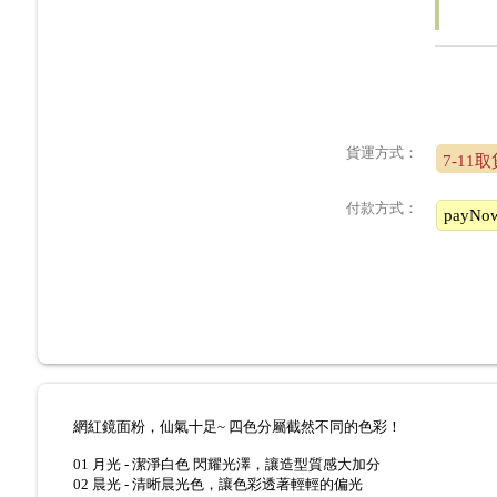
貨運方式：
7-11
付款方式：
payN
網紅鏡面粉，仙氣十足~ 四色分屬截然不同的色彩！
01 月光 - 潔淨白色 閃耀光澤，讓造型質感大加分
02 晨光 - 清晰晨光色，讓色彩透著輕輕的偏光