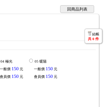
回商品列表
結帳
共
0
件
04 極光
05 暖陽
150
150
一般價
元
一般價
元
150
150
會員價
元
會員價
元