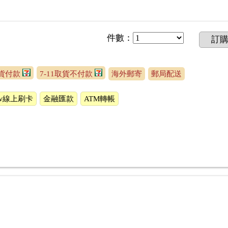
件數
：
訂
取貨付款
7-11取貨不付款
海外郵寄
郵局配送
ow線上刷卡
金融匯款
ATM轉帳