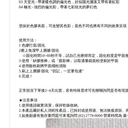
03 天堂光 - 帶著暖色調的偏光色，好似陽光灑落又帶有著虹彩
04 極光 - 強烈的偏光彩，帶著七彩炫光的夢幻色
塗抹於色膠表面，可改變其色彩；底色不同也將有不同的效果呈現
使用方法：
1.色膠打底/固化
2擦上免潔甲上層膠/固化
☆固化時間10~60秒不等，試自己光療燈而定，固化程度是甲面
3.使用「矽膠推棒」或「眼影棒」沾取適量鏡面粉塗刷於甲面
4.使用餘粉刷將甲面殘粉清除
5.刷上上層膠/固化
“切記，一定要包邊”
6.完成！
正常狀況下單後2~4天出貨，若有特殊需求可先聊聊詢問是否有現貨。 若有任
★注意事項
1.使用後請確實清潔，保持乾燥收納。
2.本產品屬於私人消耗性產品，已拆封或使用過、無法恢復原狀
3.
如會顧慮有無存量問題可來電詢問
(02) 2779-0000
營業時間為
週