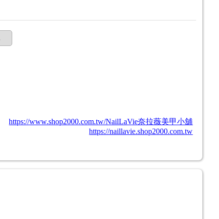
購
https://www.shop2000.com.tw/NailLaVie奈拉薇美甲小舖
https://naillavie.shop2000.com.tw