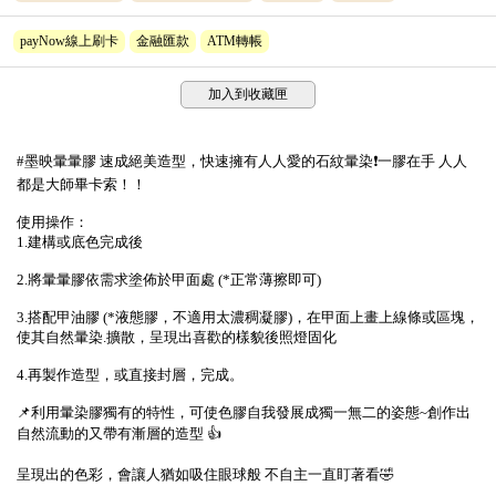
payNow線上刷卡
金融匯款
ATM轉帳
加入到收藏匣
#墨映暈暈膠 速成絕美造型，快速擁有人人愛的石紋暈染❗️一膠在手 人人
都是大師畢卡索！！
使用操作：
1.建構或底色完成後
2.將暈暈膠依需求塗佈於甲面處 (*正常薄擦即可)
3.搭配甲油膠 (*液態膠，不適用太濃稠凝膠)，在甲面上畫上線條或區塊，
使其自然暈染.擴散，呈現出喜歡的樣貌後照燈固化
4.再製作造型，或直接封層，完成。
📌利用暈染膠獨有的特性，可使色膠自我發展成獨一無二的姿態~創作出
自然流動的又帶有漸層的造型 👍
呈現出的色彩，會讓人猶如吸住眼球般 不自主一直盯著看🤣