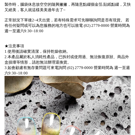
製作時，腦袋休息放空空的隨興撇撇，再隨意點綴個金箔.貼紙點綴，又快
又絕美，客人就這樣美美過年去了~
正常狀況下單後2~4天出貨，若有特殊需求可先聊聊詢問是否有現貨。 若
有任何疑問或可以為您服務的地方也可以致電 (02) 2779-0000 營業時間為
週一至週六9:30~18:00
★注意事項
1.使用後請確實清潔，保持乾燥收納。
2.本產品屬於私人消耗性產品，已拆封或使用過、無法恢復原狀、商品外
盒損壞等情形，請恕無法辦理退換貨。
3.
如會顧慮有無存量問題可來電詢問
(02) 2779-0000
營業時間為
週一至週
六
9:30~18:00