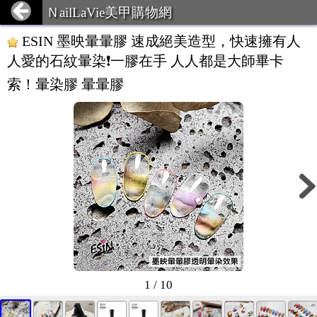
ＮailLaVie美甲購物網
ESIN 墨映暈暈膠 速成絕美造型，快速擁有人
人愛的石紋暈染❗️一膠在手 人人都是大師畢卡
索！暈染膠 暈暈膠
1 / 10