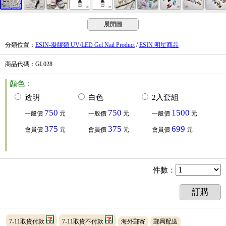
展開圖
分類位置
：
ESIN-凝膠類 UV/LED Gel Nail Product
/
ESIN 明星商品
商品代碼
：GL028
顏色：
透明
白色
2入套組
750
750
1500
一般價
元
一般價
元
一般價
元
375
375
699
會員價
元
會員價
元
會員價
元
件數
：
訂購
7-11取貨付款
7-11取貨不付款
海外郵寄
郵局配送