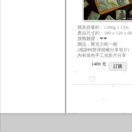
模具容量約：1300g ± 15%
產品尺寸約：180 x 120 x 6
挑戰難度：❤❤
贈品：壓克力框一個
(感謝柯慈瑋授權分享皂片)
內有填色手工皂影片分享
1400
元
訂購