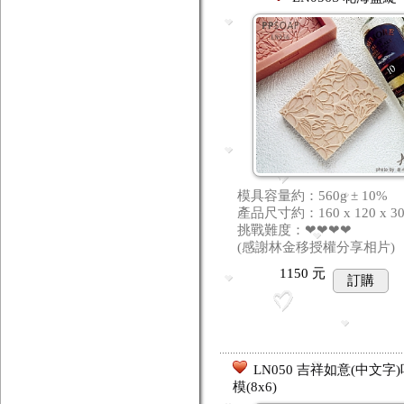
模具容量約：560g ± 10%
產品尺寸約：160 x 120 x 3
挑戰難度：❤❤❤❤
(感謝林金移授權分享相片)
1150
元
訂購
LN050 吉祥如意(中文字
模(8x6)