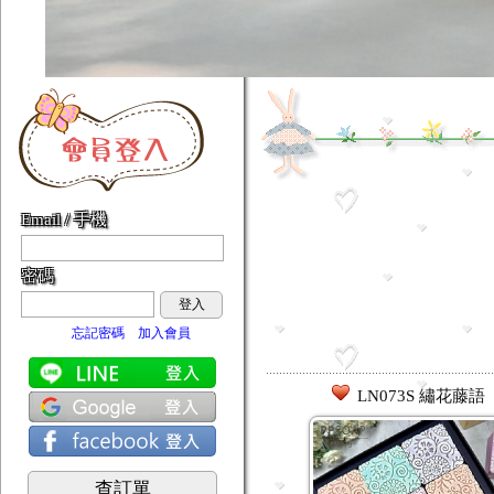
Email / 手機
密碼
登入
忘記密碼
加入會員
LN073S 繡花藤語
查訂單