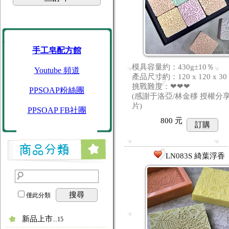
手工皂配方館
模具容量約：430g±10％
Youtube 頻道
產品尺寸約：120 x 120 x 30
挑戰難度：❤❤❤
PPSOAP粉絲團
(感謝于洛亞/林金移 授權分
片)
PPSOAP FB社團
800
元
訂購
LN083S 綺葉浮香
搜尋
僅此分類
新品上市
...15