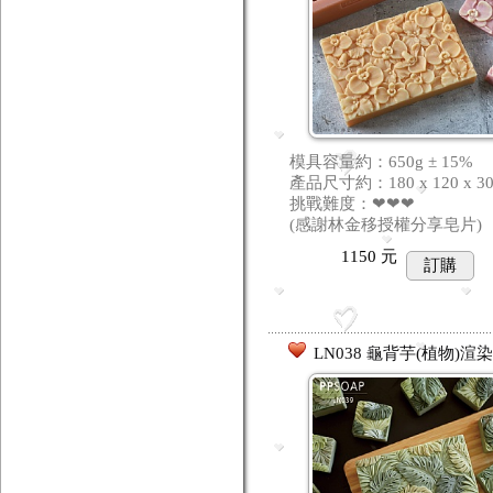
模具容量約：650g ± 15%
產品尺寸約：180 x 120 x 3
挑戰難度：❤❤❤
(感謝林金移授權分享皂片)
1150
元
訂購
LN038 龜背芋(植物)渲