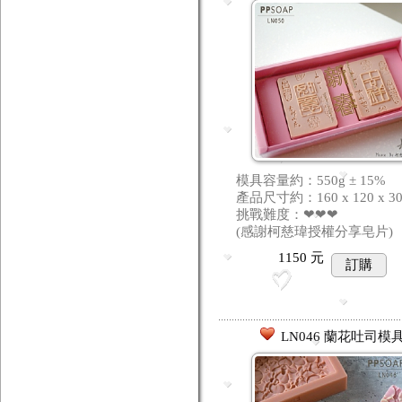
模具容量約：550g ± 15%
產品尺寸約：160 x 120 x 3
挑戰難度：❤❤❤
(感謝柯慈瑋授權分享皂片)
1150
元
訂購
LN046 蘭花吐司模