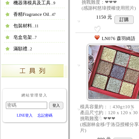
挑戰難度：❤❤❤
機器薄模具及工具
...9
(感謝柯慈瑋授權使用照片)
香精Fragrance Oil
...47
1150
元
訂購
包裝材料
...11
皂盒皂架
...7
LN076 森羽綺語
滿額禮
...2
網站管理登入
模具容量約：：430g±10％
產品尺寸約：120 x 120 x 30
LINE登入
忘記密碼
挑戰難度：❤❤❤
(感謝林金移/于洛亞授權分
片)