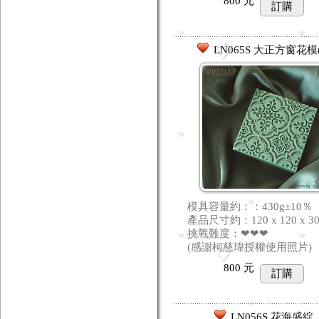
800
元
訂購
LN065S 大正方窗花模(
模具容量約：：430g±10％
產品尺寸約：120 x 120 x 3
挑戰難度：❤❤❤
(感謝柯慈瑋授權使用照片)
800
元
訂購
LN056S 花海盛綻