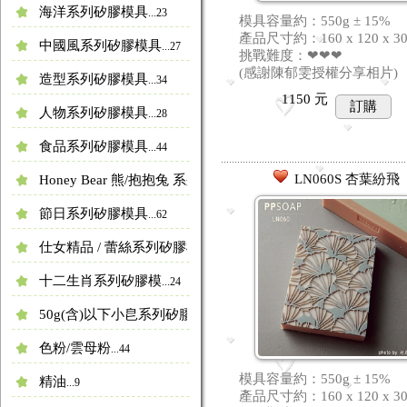
海洋系列矽膠模具
...23
模具容量約：550g ± 15%
產品尺寸約：160 x 120 x 3
中國風系列矽膠模具
...27
挑戰難度：❤❤❤
(感謝陳郁雯授權分享相片)
造型系列矽膠模具
...34
1150
元
訂購
人物系列矽膠模具
...28
食品系列矽膠模具
...44
LN060S 杏葉紛飛
Honey Bear 熊/抱抱兔 系列矽膠模具
...4
節日系列矽膠模具
...62
仕女精品 / 蕾絲系列矽膠模具
...23
十二生肖系列矽膠模
...24
50g(含)以下小皀系列矽膠模具
...11
色粉/雲母粉
...44
模具容量約：550g ± 15%
精油
...9
產品尺寸約：160 x 120 x 3