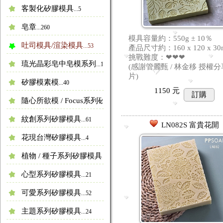
客製化矽膠模具
...5
皂章
...260
模具容量約：550g ± 10％
吐司模具/渲染模具
...53
產品尺寸約：160 x 120 x 3
挑戰難度：❤❤❤
琉光晶彩皂中皂模系列
...19
(感謝管麗甄 / 林金移 授權
片)
矽膠模素模
...40
1150
元
訂購
隨心所欲模 / Focus系列矽膠模具
...25
紋創系列矽膠模具
...61
LN082S 富貴花開
花現台灣矽膠模具
...4
植物 / 種子系列矽膠模具
...39
心型系列矽膠模具
...21
可愛系列矽膠模具
...52
主題系列矽膠模具
...24