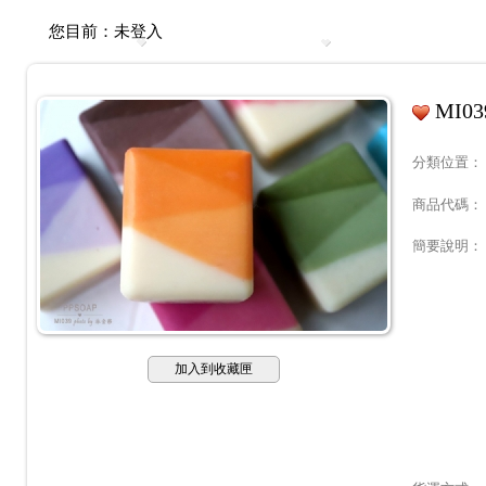
您目前：
未登入
MI0
分類位置
：
商品代碼
：
簡要說明
：
加入到收藏匣