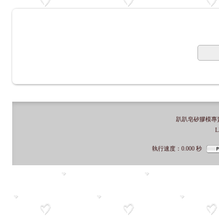
趴趴皂矽膠模專賣店
L
執行速度
：0.000
秒