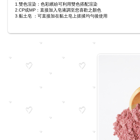
1.雙色渲染：色彩繽紛可利用雙色搭配渲染
2.CP或MP：直接加入皂液調至您喜歡之顏色
3.黏土皂 ：可直接加在黏土皂上搓揉均勻後使用