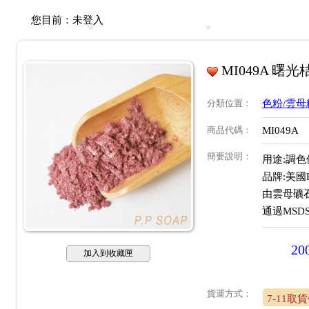
您目前：
未登入
MI049A 曙光
分類位置
：
色粉/雲母
商品代碼
：
MI049A
簡要說明
：
用途:調色
品牌:美國
由雲母礦
通過MSD
20
加入到收藏匣
貨運方式：
7-11取