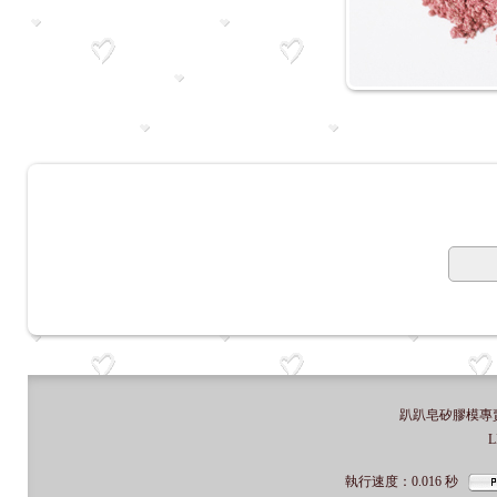
趴趴皂矽膠模專賣店
L
執行速度
：0.016
秒