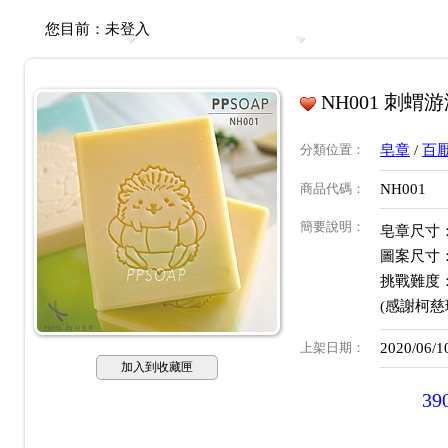
您目前：
未登入
NH001 刺蝟
分類位置
：
皂章
/
百
商品代碼
：
NH001
簡要說明
：
皂章尺寸：約
圖案尺寸：約
挑戰難度
(感謝柯慈
上架日期
：
2020/06/1
加入到收藏匣
39