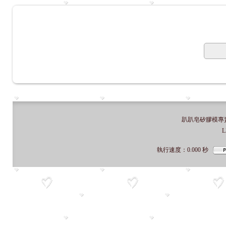
趴趴皂矽膠模專賣店
L
執行速度
：0.000
秒