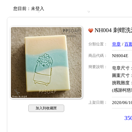
您目前：
未登入
NH004 刺蝟
分類位置
：
皂章
/
百
商品代碼
：
NH004E
簡要說明
：
皂章尺寸：約
圖案尺寸：約
挑戰難度
(感謝柯慈
上架日期
：
2020/06/1
加入到收藏匣
35