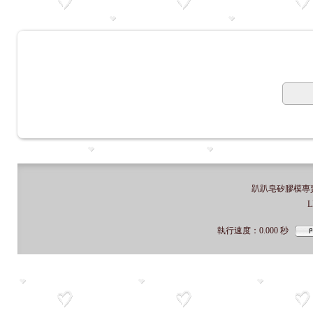
趴趴皂矽膠模專賣店
L
執行速度
：0.000
秒