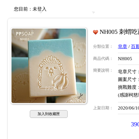
您目前：
未登入
NH005 刺蝟
分類位置
：
皂章
/
百
商品代碼
：
NH005
簡要說明
：
皂章尺寸：約
圖案尺寸：約
挑戰難度
(感謝柯慈
上架日期
：
2020/06/1
加入到收藏匣
39