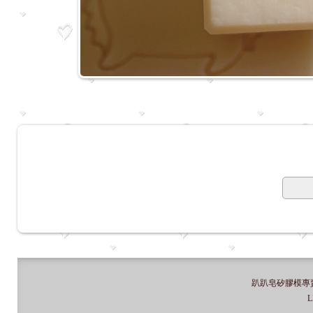
趴趴皂矽膠模專賣店
L