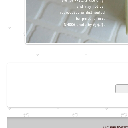
趴趴皂矽膠模專賣店