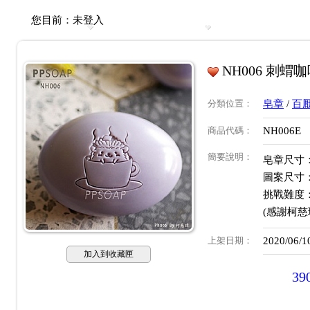
您目前：
未登入
NH006 刺蝟
分類位置
：
皂章
/
百
商品代碼
：
NH006E
簡要說明
：
皂章尺寸：約
圖案尺寸：約
挑戰難度
(感謝柯慈
上架日期
：
2020/06/1
加入到收藏匣
39