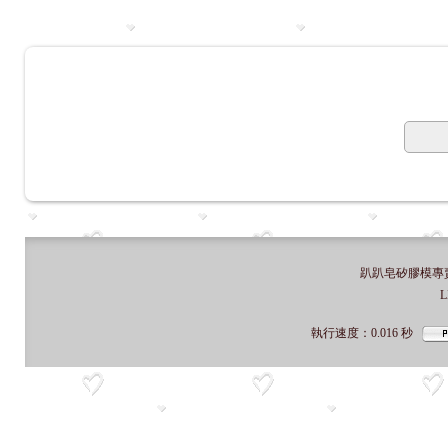
趴趴皂矽膠模專賣店
L
執行速度
：0.016
秒