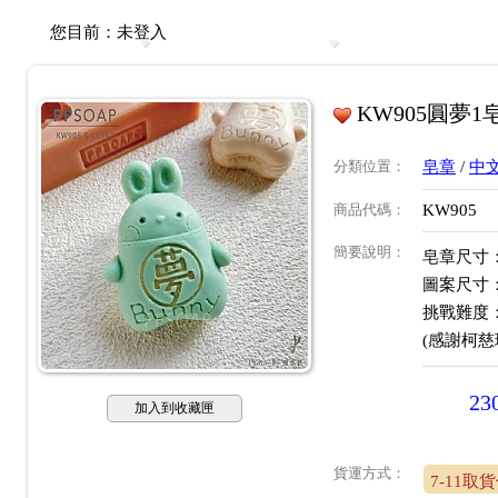
您目前：
未登入
KW905圓夢1
分類位置
：
皂章
/
中
商品代碼
：
KW905
簡要說明
：
皂章尺寸：約
圖案尺寸：約
挑戰難度
(感謝柯
23
加入到收藏匣
貨運方式：
7-11取