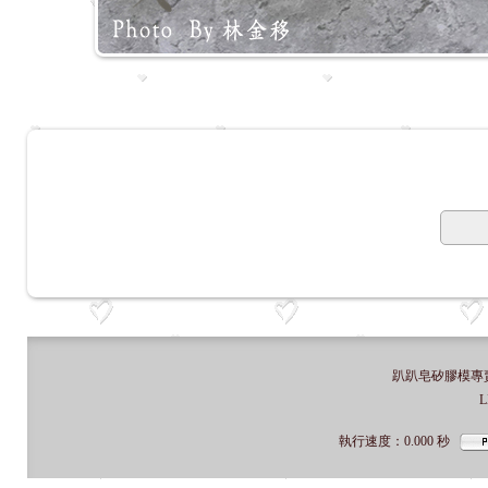
趴趴皂矽膠模專賣店
L
執行速度
：0.000
秒