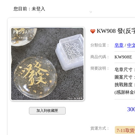
您目前：
未登入
KW908 發(反
分類位置
：
皂章
/
中
商品代碼
：
KW908E
簡要說明
：
皂章尺寸：約
圖案尺寸：約
挑戰難度
(感謝林金
30
加入到收藏匣
貨運方式：
7-11取