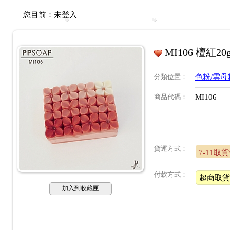
您目前：
未登入
MI106 檀紅20
分類位置
：
色粉/雲母
商品代碼
：
MI106
貨運方式：
7-11取
付款方式：
超商取貨
加入到收藏匣