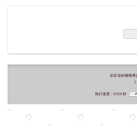
趴趴皂矽膠模專賣店
L
執行速度
：0.016
秒