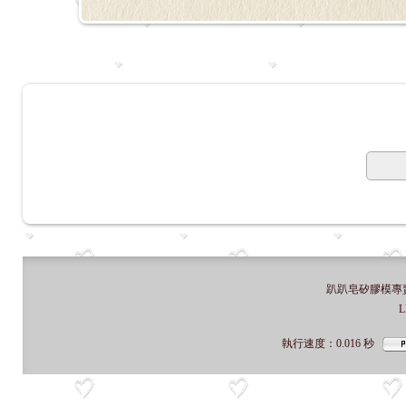
趴趴皂矽膠模專賣店
L
執行速度
：0.016
秒