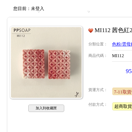
您目前：
未登入
MI112 茜色紅2
分類位置
：
色粉/雲母
商品代碼
：
MI112
95
貨運方式：
7-11取
付款方式：
超商取貨
加入到收藏匣