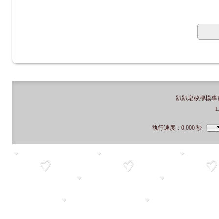
趴趴皂矽膠模專賣店
L
執行速度
：0.000
秒