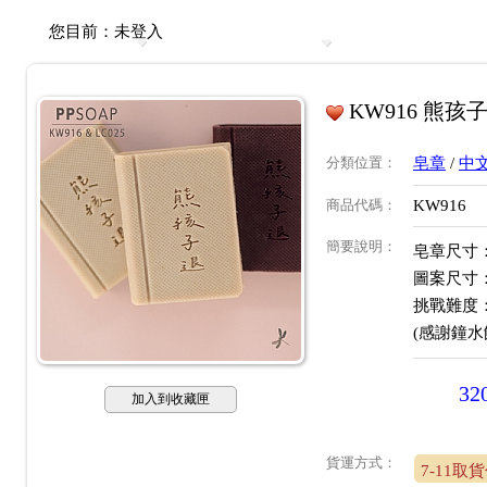
您目前：
未登入
KW916 熊孩
分類位置
：
皂章
/
中
商品代碼
：
KW916
簡要說明
：
皂章尺寸：約
圖案尺寸：約
挑戰難度
(感謝鐘水
32
加入到收藏匣
貨運方式：
7-11取