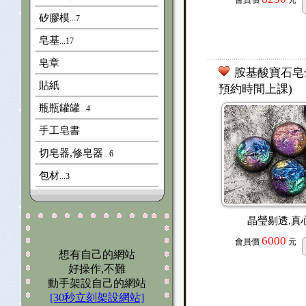
矽膠模
...7
皂基
...17
皂章
胺基酸寶石皂全
貼紙
預約時間上課)
瓶瓶罐罐
...4
手工皂書
切皂器,修皂器
...6
包材
...3
晶瑩剔透,真
6000
會員價
元
想有自己的網站
好操作,不難
動手架設自己的網站
[30秒立刻架設網站]