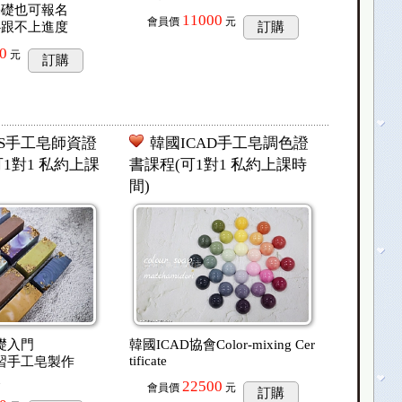
基礎也可報名
11000
會員價
元
心跟不上進度
訂購
0
元
訂購
NS手工皂師資證
韓國ICAD手工皂調色證
可1對1 私約上課
書課程(可1對1 私約上課時
間)
礎入門
韓國ICAD協會Color-mixing Cer
tificate
習手工皂製作
天
22500
會員價
元
訂購