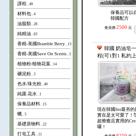
課程
...49
保養品可以
材料包
...4
韓國配方
油脂類
...28
2500
會員價
元
純精油
...63
香精-美國Bramble Berry
...13
韓國 奶油皂
香精-美國Save On Scents
...5
程(可1對1 私約
植物粉/植物花葉
...14
礦泥粉
...5
色水/珠光粉
...40
純露.花水
...1
保養品材料
...15
現在韓國Ins最夯的
蠟
...5
實在是太可愛了！🥰
超療癒且實用的Crea
基礎原物料
...22
囉！
打皂工具
...11
8250
會員價
元