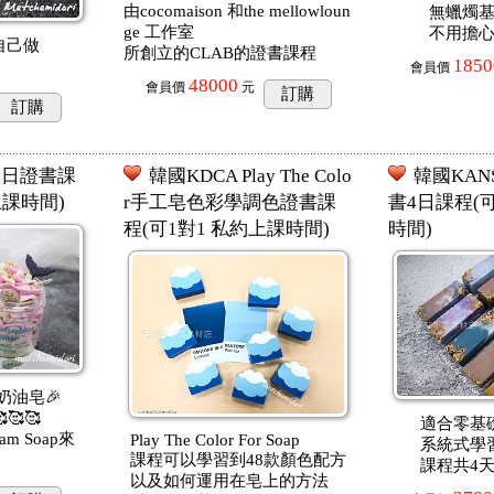
由cocomaison 和the mellowloun
無蠟燭
ge 工作室
不用擔
自己做
所創立的CLAB的證書課程
1850
會員價
48000
會員價
元
訂購
訂購
一日證書課
韓國KDCA Play The Colo
韓國KA
上課時間)
r手工皂色彩學調色證書課
書4日課程(
程(可1對1 私約上課時間)
時間)
奶油皂🎉
🥰🥰
適合零基
m Soap來
Play The Color For Soap
系統式學
課程可以學習到48款顏色配方
課程共4
以及如何運用在皂上的方法