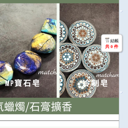
結帳
共
0
件