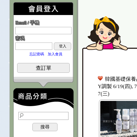
Email / 手機
密碼
登入
忘記密碼
加入會員
查訂單
韓國基礎保養品
Y調製 6/19(四), 7/
7(三)
搜尋