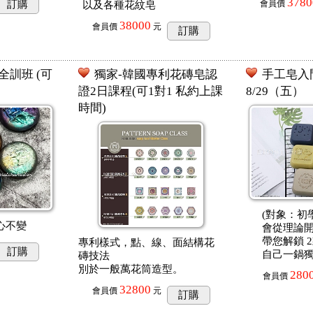
3780
訂購
會員價
以及各種花紋皂
38000
會員價
元
訂購
訓班 (可
獨家-韓國專利花磚皂認
手工皂入門
證2日課程(可1對1 私約上課
8/29（五）
時間)
(對象：初
心不變
會從理論
帶您解鎖 
專利樣式，點、線、面結構花
訂購
自己一鍋
磚技法
別於一般萬花筒造型。
280
會員價
32800
會員價
元
訂購