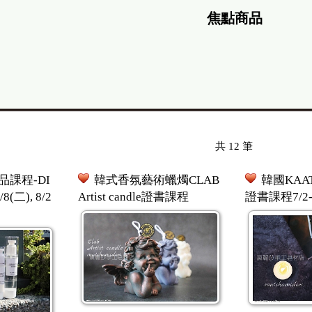
焦點商品
共
12
筆
課程-DI
韓式香氛藝術蠟燭CLAB
韓國KAA
8(二), 8/2
Artist candle證書課程
證書課程7/2-3