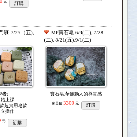
0
元
訂購
班-7/25（五),
MP寶石皂 6/9(二), 7/28
(二), 8/21(五),9/1(二)
學者)
寶石皂,華麗動人的尊貴感
開始上課
3300
會員價
元
訂購
2款超實用皂款
獨立操作
0
元
訂購