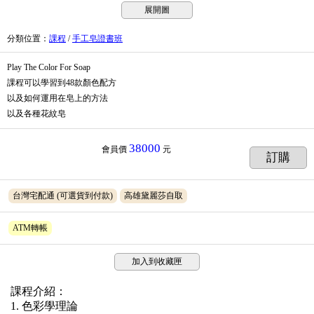
展開圖
分類位置
：
課程
/
手工皂證書班
Play The Color For Soap
課程可以學習到48款顏色配方
以及如何運用在皂上的方法
以及各種花紋皂
38000
會員價
元
訂購
台灣宅配通
(可選貨到付款)
高雄黛麗莎自取
ATM轉帳
加入到收藏匣
課程介紹：
1. 色彩學理論