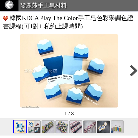
黛麗莎手工皂材料
韓國KDCA Play The Color手工皂色彩學調色證
書課程(可1對1 私約上課時間)
1 / 8