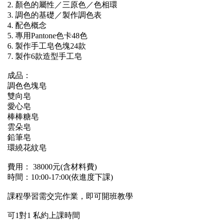
2. 顏色的屬性／三原色／色相環
3. 調色的基礎／製作調色表
4. 配色概念
5. 專用Pantone色卡48色
6. 製作手工皂色塊24款
7. 製作6款造型手工皂
成品：
調色色塊皂
雙向皂
愛心皂
棒棒糖皂
雲朵皂
鉛筆皂
環繞花紋皂
費用： 38000元(含材料費)
時間：10:00-17:00(依進度下課)
課程學習需交完作業，即可開班教學
可1對1 私約上課時間