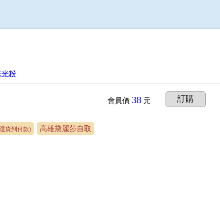
珠光粉
38
訂購
會員價
元
高雄黛麗莎自取
可選貨到付款)