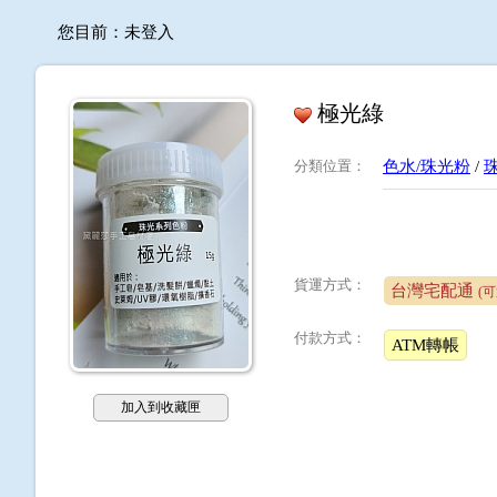
您目前：
未登入
極光綠
分類位置
：
色水/珠光粉
/
貨運方式：
台灣宅配通
(
付款方式：
ATM轉帳
加入到收藏匣