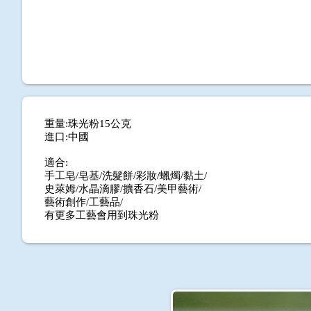
重量:珠光粉15公克
進口:中國
適合:
手工皂/皂基/洗髮餅/彩妝/蠟燭/黏土/
史萊姆/水晶滴膠/擴香石/美甲藝術/
藝術創作/工藝品/
有更多工藝會用到珠光粉