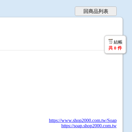
回商品列表
結帳
共
0
件
https://www.shop2000.com.tw/Soap
https://soap.shop2000.com.tw