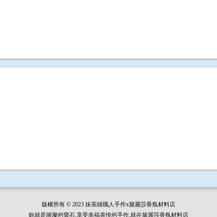
版權所有 © 2023 抹茶綠職人手作x黛麗莎香氛材料店
妳就是璀璨的寶石,享受幸福喜悅的手作,就在黛麗莎香氛材料店