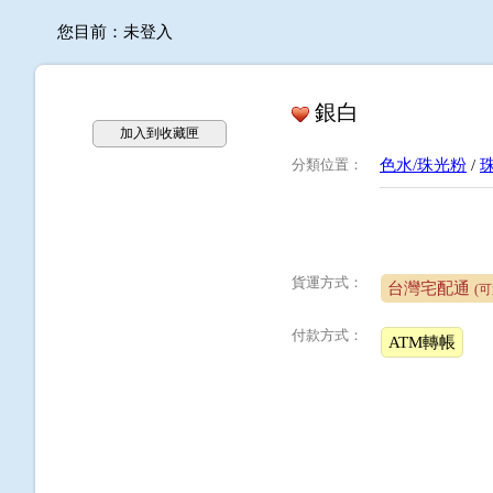
您目前：
未登入
銀白
加入到收藏匣
分類位置
：
色水/珠光粉
/
貨運方式：
台灣宅配通
(
付款方式：
ATM轉帳