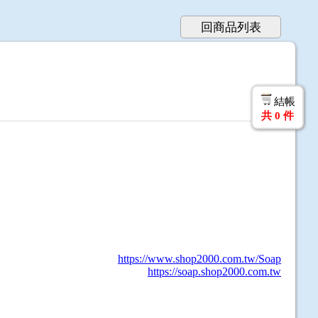
回商品列表
結帳
共
0
件
https://www.shop2000.com.tw/Soap
https://soap.shop2000.com.tw