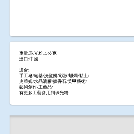
重量:珠光粉15公克
進口:中國
適合:
手工皂/皂基/洗髮餅/彩妝/蠟燭/黏土/
史萊姆/水晶滴膠/擴香石/美甲藝術/
藝術創作/工藝品/
有更多工藝會用到珠光粉