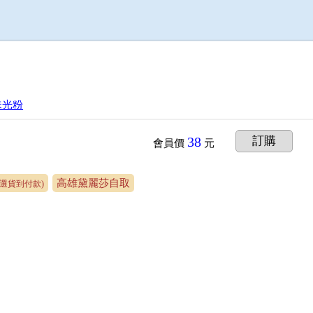
珠光粉
38
訂購
會員價
元
高雄黛麗莎自取
可選貨到付款)