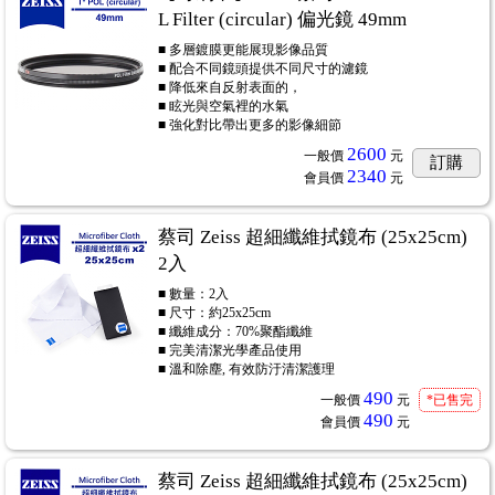
L Filter (circular) 偏光鏡 49mm
■ 多層鍍膜更能展現影像品質
■ 配合不同鏡頭提供不同尺寸的濾鏡
■ 降低來自反射表面的，
■ 眩光與空氣裡的水氣
■ 強化對比帶出更多的影像細節
2600
一般價
元
訂購
2340
會員價
元
蔡司 Zeiss 超細纖維拭鏡布 (25x25cm)
2入
■ 數量：2入
■ 尺寸：約25x25cm
■ 纖維成分：70%聚酯纖維
■ 完美清潔光學產品使用
■ 溫和除塵, 有效防汙清潔護理
490
一般價
元
*已售完
490
會員價
元
蔡司 Zeiss 超細纖維拭鏡布 (25x25cm)