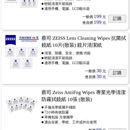
■ 輕鬆清潔不留痕跡
■ 適用手機、電腦、LCD顯示器
199
一般價
元
訂購
199
會員價
元
蔡司 ZEISS Lens Cleaning Wipes 抗菌拭
鏡紙 10片(散裝) 鏡片清潔紙
■ 清潔、除菌、安全、便攜 功能
■ 輕鬆清潔不留痕跡
■ 適用手機、電腦、LCD顯示器
30
一般價
元
訂購
30
會員價
元
蔡司 Zeiss AntiFog Wipes 專業光學清潔
防霧拭鏡紙 10張 (散裝)
■ 不傷光學膜層不殘留
■ 72小時有效防霧
■ 單獨包裝 方便攜帶
■ 適合在家、學校、工作或外出使用
60