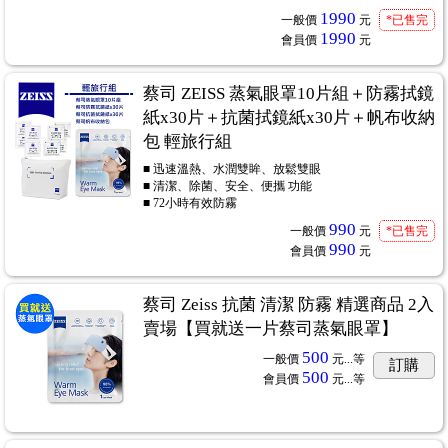
1990
一般價
元
*已售完
1990
會員價
元
蔡司 ZEISS 蒸氣眼罩10片組＋防霧拭鏡
紙x30片＋抗菌拭鏡紙x30片＋帆布收納
包 輕旅行組
■ 迅速溫熱、水潤雙眸、放鬆雙眼
■ 清潔、除菌、安全、便攜 功能
■ 72小時有效防霧
990
一般價
元
*已售完
990
會員價
元
蔡司 Zeiss 抗菌 清潔 防霧 精選商品 2入
賣場【買就送一片蔡司蒸氣眼罩】
500
一般價
元...
等
訂購
500
會員價
元...
等