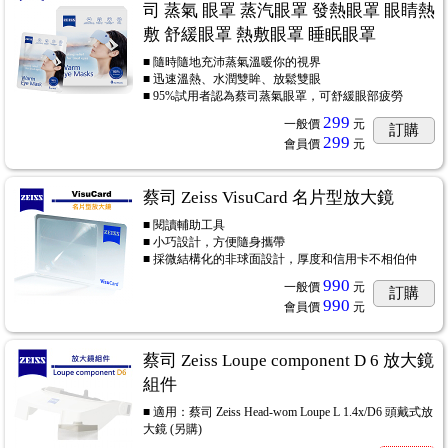
司 蒸氣 眼罩 蒸汽眼罩 發熱眼罩 眼睛熱
敷 舒緩眼罩 熱敷眼罩 睡眠眼罩
■ 隨時隨地充沛蒸氣溫暖你的視界
■ 迅速溫熱、水潤雙眸、放鬆雙眼
■ 95%試用者認為蔡司蒸氣眼罩，可舒緩眼部疲勞
299
一般價
元
訂購
299
會員價
元
蔡司 Zeiss VisuCard 名片型放大鏡
■ 閱讀輔助工具
■ 小巧設計，方便隨身攜帶
■ 採微結構化的非球面設計，厚度和信用卡不相伯仲
990
一般價
元
訂購
990
會員價
元
蔡司 Zeiss Loupe component D 6 放大鏡
組件
■ 適用：蔡司 Zeiss Head-wom Loupe L 1.4x/D6 頭戴式放
大鏡 (另購)