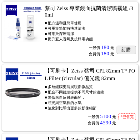
蔡司 Zeiss 專業鏡面抗菌清潔噴霧組 /3
0ml
■ 配方溫和且簡單使用
■ 可用於繁忙時快速清潔
■ 可用於深層清潔
■ 提升宜人香氣及抗靜電功能
180
一般價
元
訂購
180
會員價
元
【可刷卡】Zeiss 蔡司 CPL 82mm T* PO
L Filter (circular) 偏光鏡 82mm
■ 多層鍍膜更能展現影像品質
■ 配合不同鏡頭提供不同尺寸的濾鏡
■ 降低來自反射表面的，
■ 眩光與空氣裡的水氣
■ 強化對比帶出更多的影像細節
5100
一般價
元
*已售完
4590
會員價
元
【可刷卡】Zeiss 蔡司 CPL 62mm T* PO