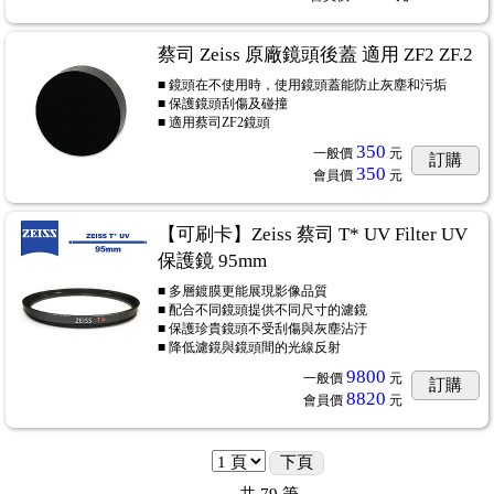
蔡司 Zeiss 原廠鏡頭後蓋 適用 ZF2 ZF.2
■ 鏡頭在不使用時，使用鏡頭蓋能防止灰塵和污垢
■ 保護鏡頭刮傷及碰撞
■ 適用蔡司ZF2鏡頭
350
一般價
元
訂購
350
會員價
元
【可刷卡】Zeiss 蔡司 T* UV Filter UV
保護鏡 95mm
■ 多層鍍膜更能展現影像品質
■ 配合不同鏡頭提供不同尺寸的濾鏡
■ 保護珍貴鏡頭不受刮傷與灰塵沾汙
■ 降低濾鏡與鏡頭間的光線反射
9800
一般價
元
訂購
8820
會員價
元
下頁