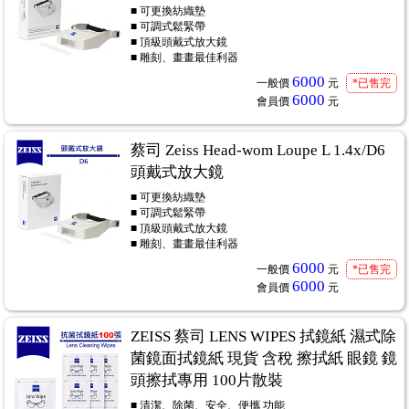
■ 可更換紡織墊
■ 可調式鬆緊帶
■ 頂級頭戴式放大鏡
■ 雕刻、畫畫最佳利器
6000
一般價
元
*已售完
6000
會員價
元
蔡司 Zeiss Head-wom Loupe L 1.4x/D6
頭戴式放大鏡
■ 可更換紡織墊
■ 可調式鬆緊帶
■ 頂級頭戴式放大鏡
■ 雕刻、畫畫最佳利器
6000
一般價
元
*已售完
6000
會員價
元
ZEISS 蔡司 LENS WIPES 拭鏡紙 濕式除
菌鏡面拭鏡紙 現貨 含稅 擦拭紙 眼鏡 鏡
頭擦拭專用 100片散裝
■ 清潔、除菌、安全、便攜 功能