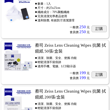
■ 數量：1入
■ 尺寸：約25x25cm
■ 纖維成分：70%聚酯纖維
■ 完美清潔光學產品使用
■ 溫和除塵, 有效防汙清潔護理
250
一般價
元
訂購
250
會員價
元
蔡司 Zeiss Lens Cleaning Wipes 抗菌 拭
鏡紙 50張/盒裝
■ 清潔、除菌、安全、便攜 功能
■ 輕鬆清潔不留痕跡
■ 適用手機、電腦、LCD顯示器
199
一般價
元
訂購
199
會員價
元
蔡司 Zeiss Lens Cleaning Wipes 抗菌 拭
鏡紙 200張/盒裝
■ 清潔、除菌、安全、便攜 功能
■ 輕鬆清潔不留痕跡