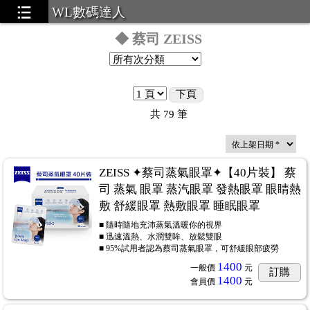
WL數碼達人
◆ 蔡司 ZEISS
下頁
共
79
筆
ZEISS ✦蔡司蒸氣眼罩✦【40片裝】 蔡
司 蒸氣 眼罩 蒸汽眼罩 發熱眼罩 眼睛熱
敷 舒緩眼罩 熱敷眼罩 睡眠眼罩
■ 隨時隨地充沛蒸氣溫暖你的視界
■ 迅速溫熱、水潤雙眸、放鬆雙眼
■ 95%試用者認為蔡司蒸氣眼罩，可舒緩眼部疲勞
1400
一般價
元
訂購
1400
會員價
元