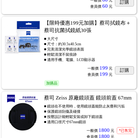
一般價
元
訂購
60
會員價
元
【限時優惠199元加購】蔡司拭鏡布＋
蔡司抗菌拭鏡紙30張
■ 大尺寸
■ 尺寸：約30.5x40.5cm
■ 完美清潔光學鏡頭表面
■ 輕鬆清潔不留痕跡
■ 適用手機、電腦、LCD顯示器
199
一般價
元
訂購
199
會員價
元
加購品
蔡司 Zeiss 原廠鏡頭蓋 鏡頭前蓋 67mm
■ 鏡頭在不使用時，使用鏡頭蓋能防止灰塵和污垢
■ 保護鏡頭刮傷及碰撞
■ 按壓設計能輕鬆安裝或卸下鏡頭蓋
■ 適用口徑尺寸67mm鏡頭
1800
一般價
元
*已售完
1800
會員價
元