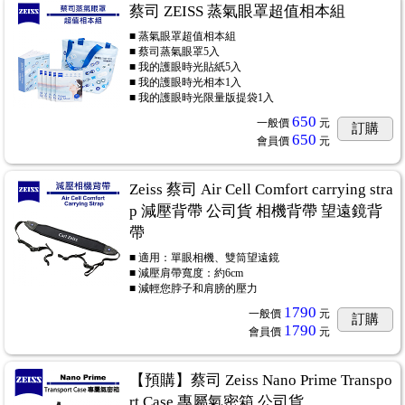
蔡司 ZEISS 蒸氣眼罩超值相本組
■ 蒸氣眼罩超值相本組
■ 蔡司蒸氣眼罩5入
■ 我的護眼時光貼紙5入
■ 我的護眼時光相本1入
■ 我的護眼時光限量版提袋1入
650
一般價
元
訂購
650
會員價
元
Zeiss 蔡司 Air Cell Comfort carrying stra
p 減壓背帶 公司貨 相機背帶 望遠鏡背
帶
■ 適用：單眼相機、雙筒望遠鏡
■ 減壓肩帶寬度：約6cm
■ 減輕您脖子和肩膀的壓力
1790
一般價
元
訂購
1790
會員價
元
【預購】蔡司 Zeiss Nano Prime Transpo
rt Case 專屬氣密箱 公司貨