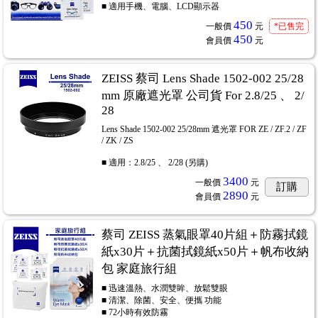
■ 適用手機、電腦、LCD顯示器
450
一般價
元
*已售完
450
會員價
元
ZEISS 蔡司 Lens Shade 1502-002 25/28
mm 原廠遮光罩 公司貨 For 2.8/25 、 2/
28
Lens Shade 1502-002 25/28mm 遮光罩 FOR ZE / ZF.2 / ZF
/ ZK / ZS
■ 適用：2.8/25 、 2/28 (另購)
3400
一般價
元
訂購
2890
會員價
元
蔡司 ZEISS 蒸氣眼罩40片組＋防霧拭鏡
紙x30片＋抗菌拭鏡紙x50片＋帆布收納
包 家庭旅行組
■ 迅速溫熱、水潤雙眸、放鬆雙眼
■ 清潔、除菌、安全、便攜 功能
■ 72小時有效防霧