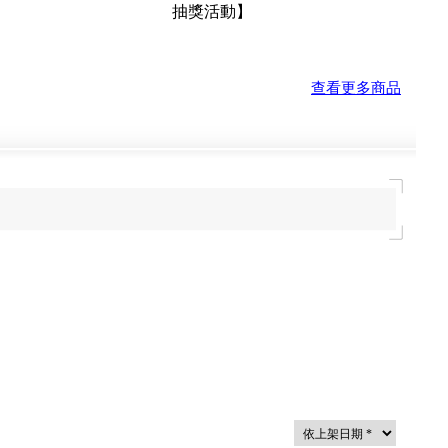
)+專用保護貼【7/31前可享
GYTECH MINI 閃傳卡盒(顏色任
可參加抽獎活動】
前可享指定加購優惠+滿2萬
查看更多商品