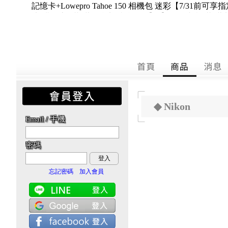
抽獎活動】
定加購優惠+滿2
◆ Nikon
Email / 手機
密碼
登入
忘記密碼
加入會員