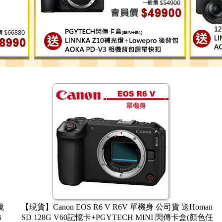
黑色限定】【現金含稅價】FUJI
【限時活動賣場~8/31止】【現金含
昶公司貨 兩年保固【7/31前可享指
50 單機身 + XC 15-45mm 