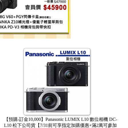
稅價】FUJIFILM X-T
【限時活動賣場~8/31止】【現金含稅價
變焦鏡頭組 公司貨 送PGYTEC
5 單機身 + XF 23mm F2.8 鏡