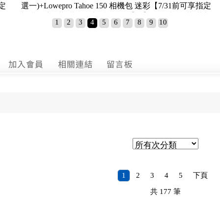
萬可參加抽獎活動】
H MINI 閃傳卡盒(顏色任選一
指定加購優惠+滿2萬
1
2
3
4
5
6
7
8
9
10
1
2
3
4
5
下頁
共
177
筆