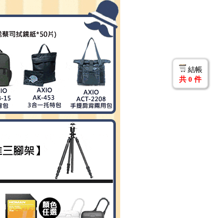
結帳
共
0
件