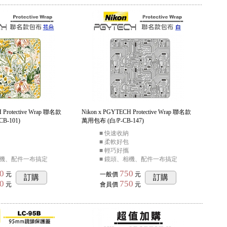
 Protective Wrap 聯名款
Nikon x PGYTECH Protective Wrap 聯名款
B-101)
萬用包布 (白/P-CB-147)
■ 快速收納
■ 柔軟好包
■ 輕巧好攜
相機、配件一布搞定
■ 鏡頭、相機、配件一布搞定
0
750
元
一般價
元
訂購
訂購
0
750
元
會員價
元