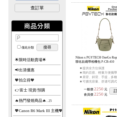
查訂單
搜尋
僅此分類
Nikon x PGYTECH OneGo Rope
🌟限時活動賣場🌟
聯名款繩帶相機包 P-CB-410
■ 提供全方位保護
📢出清優惠
■ 簡約百搭、輕量方便攜帶
■ 肩背、斜背、手提，多
💖拍立得💖
■ 可擴充容量、舒適可調
2250
一般價
元
👉富士 現貨/預購
2250
會員價
元
🔥熱門發燒商品🔥
...25
💖Canon R6 Mark III 主機💖
...12