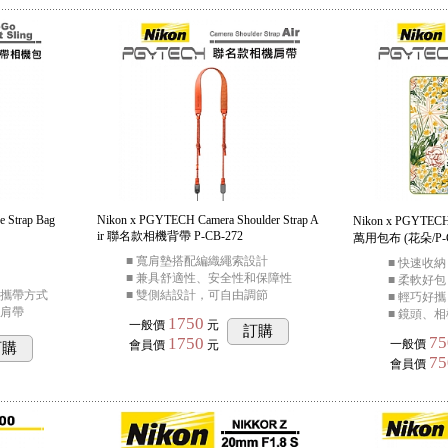
 Strap Bag
Nikon x PGYTECH Camera Shoulder Strap A
Nikon x PGYTECH
ir 聯名款相機背帶 P-CB-272
萬用包布 (花朵/P-C
■ 寬肩墊搭配編織繩索設計
■ 快速收納
■ 兼具舒適性、安全性和保障性
■ 柔軟好包
種攜帶方式
■ 雙側結設計，可自由調節
■ 輕巧好攜
式肩帶
■ 鏡頭、
1750
一般價
元
訂購
75
1750
一般價
會員價
元
訂購
75
會員價