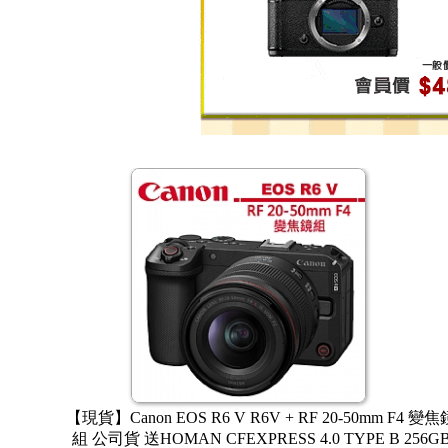
sonic LUMIX L10 數位相機 DC-
【限時活動賣場~8/31止 
31前可享指定加購優惠+滿2萬可參加
FILM X-E5 單機身 恆