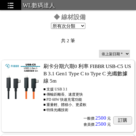
WL數碼達人
◆ 線材設備
共
2
筆
刷卡分期六期0 利率 FIBBR USB-C5 US
B 3.1 Gen1 Type C to Type C 光纖數據
線 5m
■ 支援 USB 3.1
■ 傳輸距離長、速度更快
■ PD 60W 快速充電功能
■ 重量輕、體積小、更柔軟
■ 特殊光纖技術
2500
一般價
元
訂購
2500
會員價
元