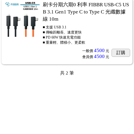
刷卡分期六期0 利率 FIBBR USB-C5 US
B 3.1 Gen1 Type C to Type C 光纖數據
線 10m
■ 支援 USB 3.1
■ 傳輸距離長、速度更快
■ PD 60W 快速充電功能
■ 重量輕、體積小、更柔軟
4500
一般價
元
訂購
4500
會員價
元
共
2
筆