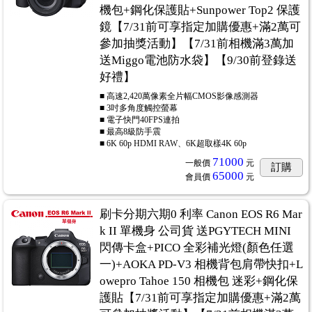
機包+鋼化保護貼+Sunpower Top2 保護
鏡【7/31前可享指定加購優惠+滿2萬可
參加抽獎活動】【7/31前相機滿3萬加
送Miggo電池防水袋】【9/30前登錄送
好禮】
■ 高速2,420萬像素全片幅CMOS影像感測器
■ 3吋多角度觸控螢幕
■ 電子快門40FPS連拍
■ 最高8級防手震
■ 6K 60p HDMI RAW、6K超取樣4K 60p
71000
一般價
元
訂購
65000
會員價
元
刷卡分期六期0 利率 Canon EOS R6 Mar
k II 單機身 公司貨 送PGYTECH MINI
閃傳卡盒+PICO 全彩補光燈(顏色任選
一)+AOKA PD-V3 相機背包肩帶快扣+L
owepro Tahoe 150 相機包 迷彩+鋼化保
護貼【7/31前可享指定加購優惠+滿2萬