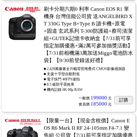
刷卡分期六期0 利率 Canon EOS R1 單
機身 台灣佳能公司貨 送ANGELBIRD X
T 330G Type B+Type B 讀卡機+原電
+固道 玄武系列 T-300防護箱+蔡司清潔
組+GUTEK記憶卡收納盒【7/31前可享
指定加購優惠+滿2萬可參加抽獎活動】
【7/31前相機滿3萬加送Miggo電池防水
袋】【9/30前登錄送好禮】
■ 2,420萬像素全片幅背照堆疊式 CMOS影像感測器
■ 支援十字型自動對焦
■ 電子快門 40FPS連拍
■ 8.5 級防手震效果
■ 機內記錄 6K 60p RAW
199000
一般價
元
訂購
185000
會員價
元
【限量一台】【現金含稅價】Canon E
OS R6 Mark II RF 24-105mm F4-7.1 變
焦組 公司貨【7/31前可享指定加購優惠