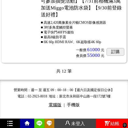
可參加抽獎活動】【7/31前相機滿3萬
加送Miggo電池防水袋】【9/30前登錄
送好禮】
■ 高速2,420萬像素全片幅CMOS影像感測器
■ 3吋多角度觸控螢幕
■ 電子快門40FPS連拍
■ 最高8級防手震
■ 6K 60p HDMI RAW、6K超取樣4K 60p
61000
一般價
元
訂購
55000
會員價
元
共
12
筆
營業時間：週一 至 週五 09：00~18：00【週六日及國定假日公休】
電話：02-2923-8018 地址：新北市永和區中山路一段172號7樓
電腦版
|
手機版
未登入
結帳
0