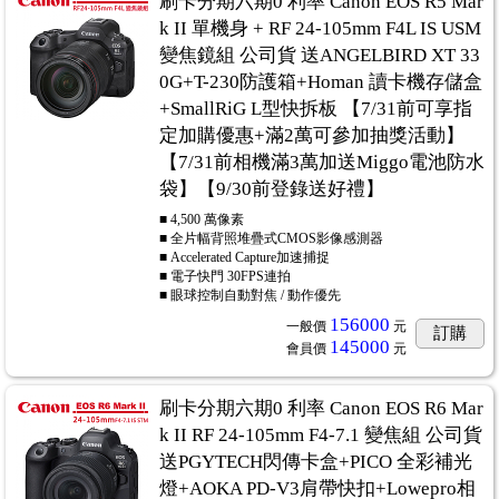
刷卡分期六期0 利率 Canon EOS R5 Mar
k II 單機身 + RF 24-105mm F4L IS USM
變焦鏡組 公司貨 送ANGELBIRD XT 33
0G+T-230防護箱+Homan 讀卡機存儲盒
+SmallRiG L型快拆板 【7/31前可享指
定加購優惠+滿2萬可參加抽獎活動】
【7/31前相機滿3萬加送Miggo電池防水
袋】【9/30前登錄送好禮】
■ 4,500 萬像素
■ 全片幅背照堆疊式CMOS影像感測器
■ Accelerated Capture加速捕捉
■ 電子快門 30FPS連拍
■ 眼球控制自動對焦 / 動作優先
156000
一般價
元
訂購
145000
會員價
元
刷卡分期六期0 利率 Canon EOS R6 Mar
k II RF 24-105mm F4-7.1 變焦組 公司貨
送PGYTECH閃傳卡盒+PICO 全彩補光
燈+AOKA PD-V3肩帶快扣+Lowepro相