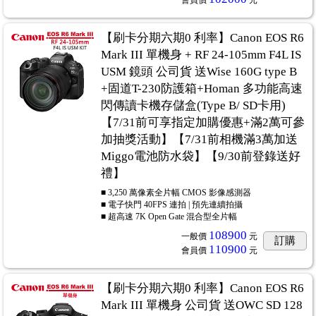
會員價
元
【刷卡分期六期0 利率】Canon EOS R6
Mark III 單機身 + RF 24-105mm F4L IS
USM 鏡頭 公司貨 送Wise 160G type B
+固道T-230防護箱+Homan 多功能高速
閃傳讀卡機存儲盒(Type B/ SD卡用)
【7/31前可享指定加購優惠+滿2萬可參
加抽獎活動】【7/31前相機滿3萬加送
Miggo電池防水袋】【9/30前登錄送好
禮】
■ 3,250 萬像素全片幅 CMOS 影像感測器
■ 電子快門 40FPS 連拍 | 預先連續拍攝
■ 超高速 7K Open Gate 混合型全片幅
108900
一般價
元
訂購
110900
會員價
元
【刷卡分期六期0 利率】Canon EOS R6
Mark III 單機身 公司貨 送OWC SD 128