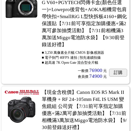
G V60+PGYTECH閃傳卡盒(顏色任選
一)+Lowepro後背包+AOKA相機背包肩
帶快扣+SmallRiG L型快拆板4160+鋼化
保護貼【7/31前可享指定加購優惠+滿2
萬可參加抽獎活動】【7/31前相機滿3
萬加送Miggo電池防水袋】【9/30前登
錄送好禮】
■ 3,250 萬像素全片幅 CMOS 影像感測器
■ 電子快門 40FPS 連拍 | 預先連續拍攝
■ 超高速 7K Open Gate 混合型全片幅
76900
一般價
元
訂購
74900
會員價
元
【現金含稅價】Canon EOS R5 Mark II
單機身 + RF 24-105mm F4L IS USM 變
焦鏡組 公司貨 【7/31前可享指定加購
優惠+滿2萬可參加抽獎活動】【7/31前
相機滿3萬加送Miggo電池防水袋】【9/
30前登錄送好禮】