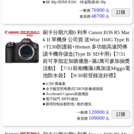
■ 6K 60p HDMI RAW、6K超取樣4K 60p
76900
一般價
元
訂購
48700
會員價
元
刷卡分期六期0 利率 Canon EOS R5 Mar
k II 單機身 公司貨 送Wise 160G Type B
+T230防護箱+Homan 多功能高速閃傳
讀卡機存儲盒(Type B/ SD卡用)【7/31
前可享指定加購優惠+滿2萬可參加抽獎
活動】【7/31前相機滿3萬加送Miggo電
池防水袋】【9/30前登錄送好禮】
■ 4,500 萬像素
■ 全片幅背照堆疊式CMOS影像感測器
■ Accelerated Capture加速捕捉
■ 電子快門 30FPS連拍
■ 眼球控制自動對焦 / 動作優先
120000
一般價
元
訂購
109000
會員價
元