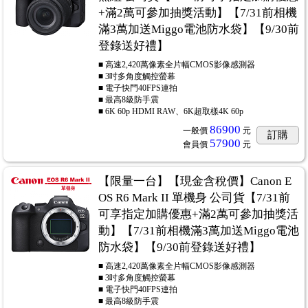
+滿2萬可參加抽獎活動】【7/31前相機
滿3萬加送Miggo電池防水袋】【9/30前
登錄送好禮】
■ 高速2,420萬像素全片幅CMOS影像感測器
■ 3吋多角度觸控螢幕
■ 電子快門40FPS連拍
■ 最高8級防手震
■ 6K 60p HDMI RAW、6K超取樣4K 60p
86900
一般價
元
訂購
57900
會員價
元
【限量一台】【現金含稅價】Canon E
OS R6 Mark II 單機身 公司貨【7/31前
可享指定加購優惠+滿2萬可參加抽獎活
動】【7/31前相機滿3萬加送Miggo電池
防水袋】【9/30前登錄送好禮】
■ 高速2,420萬像素全片幅CMOS影像感測器
■ 3吋多角度觸控螢幕
■ 電子快門40FPS連拍
■ 最高8級防手震