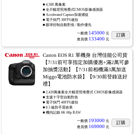
■ 4,500 萬像素
■ 全片幅背照堆疊式CMOS影像感測器
■ Accelerated Capture加速捕捉
■ 電子快門 30FPS連拍
■ 眼球控制自動對焦 / 動作優先
145000
一般價
元
訂購
133400
會員價
元
Canon EOS R1 單機身 台灣佳能公司貨
【7/31前可享指定加購優惠+滿2萬可參
加抽獎活動】【7/31前相機滿3萬加送
Miggo電池防水袋】【9/30前登錄送好
禮】
■ 2,420萬像素全片幅背照堆疊式 CMOS影像感測器
■ 支援十字型自動對焦
■ 電子快門 40FPS連拍
■ 8.5 級防手震效果
■ 機內記錄 6K 60p RAW
193000
一般價
元
訂購
169000
會員價
元