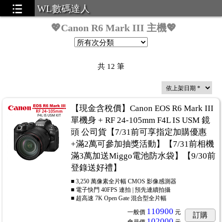
WL數碼達人
💖Canon R6 Mark III 主機💖
共
12
筆
【現金含稅價】Canon EOS R6 Mark III
單機身 + RF 24-105mm F4L IS USM 鏡
頭 公司貨【7/31前可享指定加購優惠
+滿2萬可參加抽獎活動】【7/31前相機
滿3萬加送Miggo電池防水袋】【9/30前
登錄送好禮】
■ 3,250 萬像素全片幅 CMOS 影像感測器
■ 電子快門 40FPS 連拍 | 預先連續拍攝
■ 超高速 7K Open Gate 混合型全片幅
110900
一般價
元
訂購
102000