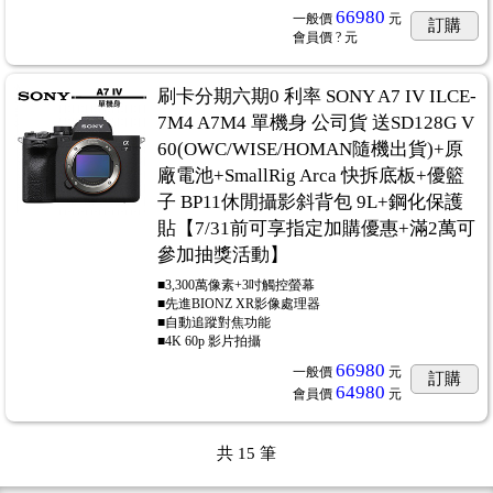
66980
一般價
元
訂購
會員價
? 元
刷卡分期六期0 利率 SONY A7 IV ILCE-
7M4 A7M4 單機身 公司貨 送SD128G V
60(OWC/WISE/HOMAN隨機出貨)+原
廠電池+SmallRig Arca 快拆底板+優籃
子 BP11休閒攝影斜背包 9L+鋼化保護
貼【7/31前可享指定加購優惠+滿2萬可
參加抽獎活動】
■3,300萬像素+3吋觸控螢幕
■先進BIONZ XR影像處理器
■自動追蹤對焦功能
■4K 60p 影片拍攝
66980
一般價
元
訂購
64980
會員價
元
共
15
筆