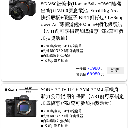
8G V60記憶卡(Homan/Wise/OWC隨機
出貨)+FZ100原廠電池+SmallRig Arca
快拆底板+優籃子 BP11斜背包 9L+Sunp
ower Air 薄框濾鏡40.5mm+鋼化保護貼
【7/31前可享指定加購優惠+滿2萬可參
加抽獎活動】
■3,300萬像素+3吋觸控螢幕
■先進BIONZ XR影像處理器
■自動追蹤對焦功能
■4K 60p 影片拍攝
71980
一般價
元
訂購
69980
會員價
元
SONY A7 IV ILCE-7M4 A7M4 單機身
新力公司貨 兩年保固【7/31前可享指定
加購優惠+滿2萬可參加抽獎活動】
■3,300萬像素+3吋觸控螢幕
■先進BIONZ XR影像處理器
■自動追蹤對焦功能
■4K 60p 影片拍攝