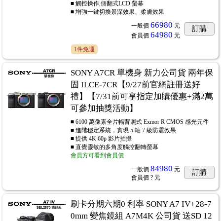
■ 觸控操作,側翻式LCD 螢幕
■ 增強一鍵切換景深效果、柔膚效果
66980
一般價
元
訂購
64980
會員價
元
1件免運
SONY A7CR 單機身 新力公司貨 兩年保
固 ILCE-7CR【9/27前官網註冊送好
禮】【7/31前可享指定加購優惠+滿2萬
可參加抽獎活動】
■ 6100 萬像素全片幅背照式 Exmor R CMOS 感光元件
■ 進階穩定系統，實現 5 軸 7 級防震效果
■ 提供 4K 60p 影片拍攝
■ 直覺靈敏的多角度觸控翻轉螢幕
會員方可看到會員價
84980
一般價
元
訂購
會員價
? 元
刷卡分期六期0 利率 SONY A7 IV+28-7
0mm 變焦鏡組 A7M4K 公司貨 送SD 12