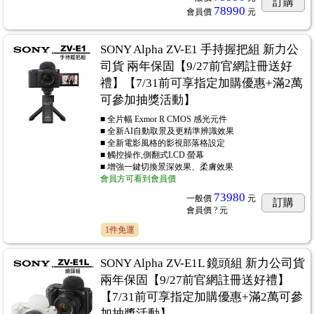
訂購
78990
會員價
元
SONY Alpha ZV-E1 手持握把組 新力公
司貨 兩年保固【9/27前官網註冊送好
禮】【7/31前可享指定加購優惠+滿2萬
可參加抽獎活動】
■ 全片幅 Exmor R CMOS 感光元件
■ 全新AI自動取景及更精準辨識效果
■ 全新電影風格的影視部落格設定
■ 觸控操作,側翻式LCD 螢幕
■ 增強一鍵切換景深效果、柔膚效果
會員方可看到會員價
73980
一般價
元
訂購
會員價
? 元
1件免運
SONY Alpha ZV-E1L 鏡頭組 新力公司貨
兩年保固【9/27前官網註冊送好禮】
【7/31前可享指定加購優惠+滿2萬可參
加抽獎活動】