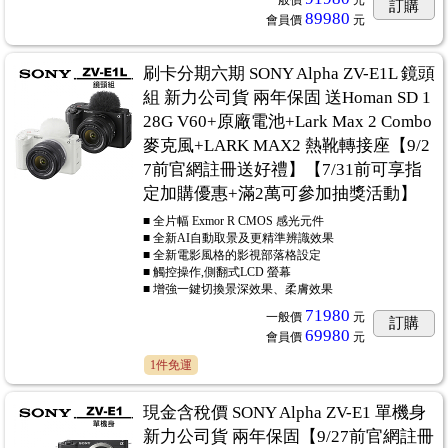
一般價
元
訂購
89980
會員價
元
刷卡分期六期 SONY Alpha ZV-E1L 鏡頭
組 新力公司貨 兩年保固 送Homan SD 1
28G V60+原廠電池+Lark Max 2 Combo
麥克風+LARK MAX2 熱靴轉接座【9/2
7前官網註冊送好禮】【7/31前可享指
定加購優惠+滿2萬可參加抽獎活動】
■ 全片幅 Exmor R CMOS 感光元件
■ 全新AI自動取景及更精準辨識效果
■ 全新電影風格的影視部落格設定
■ 觸控操作,側翻式LCD 螢幕
■ 增強一鍵切換景深效果、柔膚效果
71980
一般價
元
訂購
69980
會員價
元
1件免運
現金含稅價 SONY Alpha ZV-E1 單機身
新力公司貨 兩年保固【9/27前官網註冊