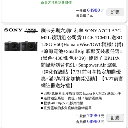
會員方可看到會員價
64980
一般價
元
訂購
會員價
? 元
刷卡分期六期0 利率 SONY A7CII A7C
M2L 鏡頭組 公司貨 ILCE-7CM2L 送SD
128G V60(Homan/Wise/OWC隨機出貨)
+原廠電池+SmallRig 底部安裝板任選1
(黑色4438/銀色4439)+優籃子 BP11休
閒攝影斜背包9L+Sunpower Air 濾鏡
+鋼化保護貼【7/31前可享指定加購優
惠+滿2萬可參加抽獎活動】【9/27前官
網註冊送好禮】
■ 3300 萬像素全片幅背照式 Exmor R CMOS 感光元件
■ 進階穩定系統，實現 5 軸 7 級防震效果
■ 提供 4K 60p(S35)影片拍攝
■ 直覺靈敏的多角度觸控翻轉螢幕
70980
一般價
元
訂購
68980
會員價
元