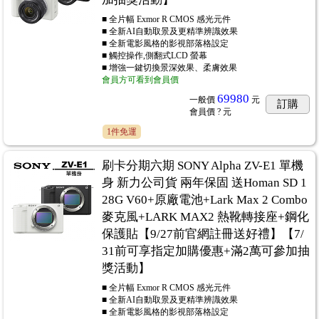
■ 全片幅 Exmor R CMOS 感光元件
■ 全新AI自動取景及更精準辨識效果
■ 全新電影風格的影視部落格設定
■ 觸控操作,側翻式LCD 螢幕
■ 增強一鍵切換景深效果、柔膚效果
會員方可看到會員價
69980
一般價
元
訂購
會員價
? 元
1件免運
刷卡分期六期 SONY Alpha ZV-E1 單機
身 新力公司貨 兩年保固 送Homan SD 1
28G V60+原廠電池+Lark Max 2 Combo
麥克風+LARK MAX2 熱靴轉接座+鋼化
保護貼【9/27前官網註冊送好禮】【7/
31前可享指定加購優惠+滿2萬可參加抽
獎活動】
■ 全片幅 Exmor R CMOS 感光元件
■ 全新AI自動取景及更精準辨識效果
■ 全新電影風格的影視部落格設定