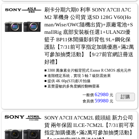
刷卡分期六期0 利率 SONY A7CII A7C
M2 單機身 公司貨 送SD 128G V60(Ho
man/Wise/OWC隨機出貨)+原廠電池+S
mallRig 底部安裝板任選1+ULANZI優
籃子 BP11休閒攝影斜背包 9L+鋼化保
護貼【7/31前可享指定加購優惠+滿2萬
可參加抽獎活動】【9/27前官網註冊送
好禮】
■ 3300 萬像素全片幅背照式 Exmor R CMOS 感光元件
■ 進階穩定系統，實現 5 軸 7 級防震效果
■ 提供 4K 60p(S35)影片拍攝
■ 直覺靈敏的多角度觸控翻轉螢幕
62980
一般價
元
訂購
59980
會員價
元
SONY A7CII A7CM2L 鏡頭組 新力公司
貨 兩年保固 ILCE-7CM2L【7/31前可享
指定加購優惠+滿2萬可參加抽獎活動】