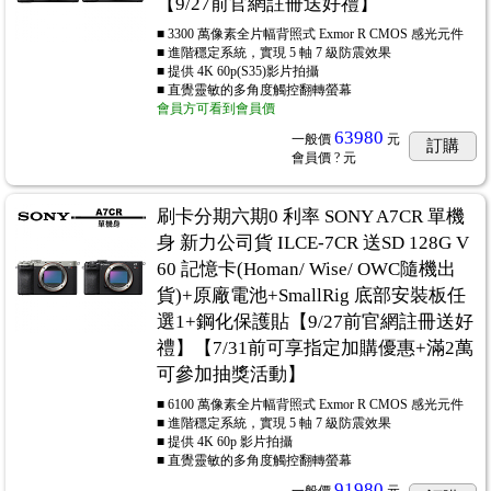
【9/27前官網註冊送好禮】
■ 3300 萬像素全片幅背照式 Exmor R CMOS 感光元件
■ 進階穩定系統，實現 5 軸 7 級防震效果
■ 提供 4K 60p(S35)影片拍攝
■ 直覺靈敏的多角度觸控翻轉螢幕
會員方可看到會員價
63980
一般價
元
訂購
會員價
? 元
刷卡分期六期0 利率 SONY A7CR 單機
身 新力公司貨 ILCE-7CR 送SD 128G V
60 記憶卡(Homan/ Wise/ OWC隨機出
貨)+原廠電池+SmallRig 底部安裝板任
選1+鋼化保護貼【9/27前官網註冊送好
禮】【7/31前可享指定加購優惠+滿2萬
可參加抽獎活動】
■ 6100 萬像素全片幅背照式 Exmor R CMOS 感光元件
■ 進階穩定系統，實現 5 軸 7 級防震效果
■ 提供 4K 60p 影片拍攝
■ 直覺靈敏的多角度觸控翻轉螢幕
91980