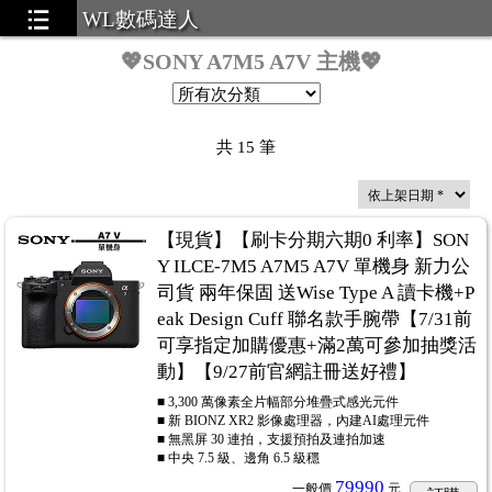
WL數碼達人
💖SONY A7M5 A7V 主機💖
共
15
筆
【現貨】【刷卡分期六期0 利率】SON
Y ILCE-7M5 A7M5 A7V 單機身 新力公
司貨 兩年保固 送Wise Type A 讀卡機+P
eak Design Cuff 聯名款手腕帶【7/31前
可享指定加購優惠+滿2萬可參加抽獎活
動】【9/27前官網註冊送好禮】
■ 3,300 萬像素全片幅部分堆疊式感光元件
■ 新 BIONZ XR2 影像處理器，內建AI處理元件
■ 無黑屏 30 連拍，支援預拍及連拍加速
■ 中央 7.5 級、邊角 6.5 級穩
79990
一般價
元