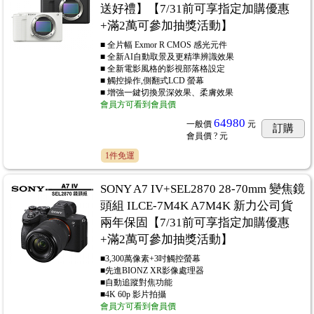
送好禮】【7/31前可享指定加購優惠
+滿2萬可參加抽獎活動】
■ 全片幅 Exmor R CMOS 感光元件
■ 全新AI自動取景及更精準辨識效果
■ 全新電影風格的影視部落格設定
■ 觸控操作,側翻式LCD 螢幕
■ 增強一鍵切換景深效果、柔膚效果
會員方可看到會員價
64980
一般價
元
訂購
會員價
? 元
1件免運
SONY A7 IV+SEL2870 28-70mm 變焦鏡
頭組 ILCE-7M4K A7M4K 新力公司貨
兩年保固【7/31前可享指定加購優惠
+滿2萬可參加抽獎活動】
■3,300萬像素+3吋觸控螢幕
■先進BIONZ XR影像處理器
■自動追蹤對焦功能
■4K 60p 影片拍攝
會員方可看到會員價