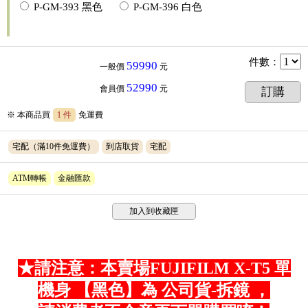
P-GM-393 黑色
P-GM-396 白色
件數
：
59990
一般價
元
52990
會員價
元
訂購
※ 本商品買
1 件
免運費
宅配（滿10件免運費）
到店取貨
宅配
ATM轉帳
金融匯款
加入到收藏匣
★請注意：本賣場FUJIFILM X-T5 單
機身 【黑色】為 公司貨-拆鏡 ，