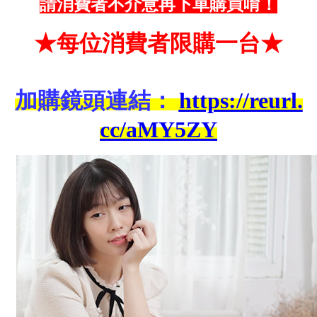
請消費者不介意再下單購買唷！
★每位
消費者限購一台
★
加購鏡頭連結：
https://reurl.
cc/aMY5ZY