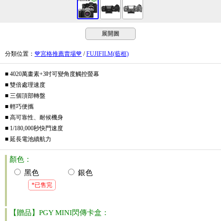
展開圖
分類位置
：
💙宮格推薦賣場💙
/
FUJIFILM(藍框)
■ 4020萬畫素+3吋可變角度觸控螢幕
■ 雙倍處理速度
■ 三個頂部轉盤
■ 輕巧便攜
■ 高可靠性、耐候機身
■ 1/180,000秒快門速度
■ 延長電池續航力
顏色：
黑色
銀色
*已售完
【贈品】PGY MINI閃傳卡盒：