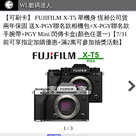
WL數碼達人
【可刷卡】 FUJIFILM X-T5 單機身 恆昶公司貨
兩年保固 送X-PGY聯名款相機包+X-PGY聯名款
手腕帶+PGY Mini 閃傳卡盒(顏色任選一)【7/31
前可享指定加購優惠+滿2萬可參加抽獎活動】
1 / 3