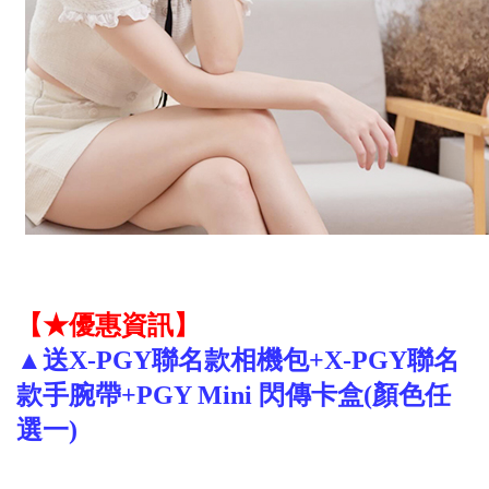
【★優惠資訊】
▲
送X-PGY聯名款相機包+X-PGY聯名
款手腕帶+PGY Mini 閃傳卡盒(顏色任
選一)