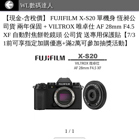
WL數碼達人
【現金-含稅價】 FUJIFILM X-S20 單機身 恆昶公
司貨 兩年保固 + VILTROX 唯卓仕 AF 28mm F4.5
XF 自動對焦餅乾鏡頭 公司貨 送專用保護貼【7/3
1前可享指定加購優惠+滿2萬可參加抽獎活動】
1 / 1