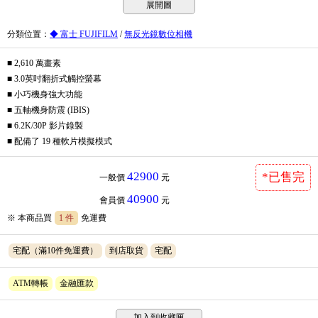
展開圖
分類位置
：
◆ 富士 FUJIFILM
/
無反光鏡數位相機
■ 2,610 萬畫素
■ 3.0英吋翻折式觸控螢幕
■ 小巧機身強大功能
■ 五軸機身防震 (IBIS)
■ 6.2K/30P 影片錄製
■ 配備了 19 種軟片模擬模式
42900
*已售完
一般價
元
40900
會員價
元
※ 本商品買
1 件
免運費
宅配（滿10件免運費）
到店取貨
宅配
ATM轉帳
金融匯款
加入到收藏匣