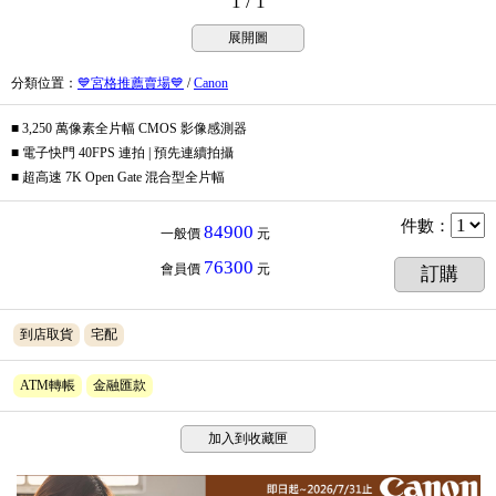
1 / 1
展開圖
分類位置
：
💙宮格推薦賣場💙
/
Canon
■ 3,250 萬像素全片幅 CMOS 影像感測器
■ 電子快門 40FPS 連拍 | 預先連續拍攝
■ 超高速 7K Open Gate 混合型全片幅
件數
：
84900
一般價
元
76300
會員價
元
訂購
到店取貨
宅配
ATM轉帳
金融匯款
加入到收藏匣