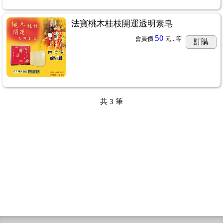
法寶桃木桂枝開運透明素皂
50
會員價
元...
等
訂購
共
3
筆