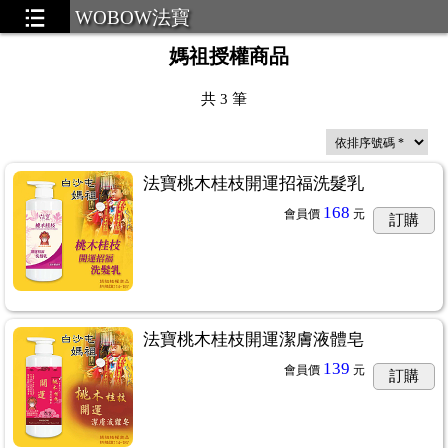
WOBOW法寶
媽祖授權商品
共
3
筆
法寶桃木桂枝開運招福洗髮乳
168
會員價
元
訂購
法寶桃木桂枝開運潔膚液體皂
139
會員價
元
訂購