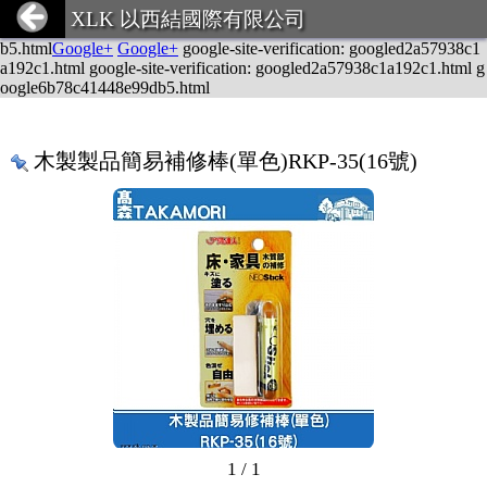
google-site-verification: googled2a57938c1a192c1.html
Google+
Goog
XLK 以西結國際有限公司
le+
Google+
Google+
google-site-verification: google6b78c41448e99d
b5.html
Google+
Google+
google-site-verification: googled2a57938c1
a192c1.html google-site-verification: googled2a57938c1a192c1.html g
oogle6b78c41448e99db5.html
木製製品簡易補修棒(單色)RKP-35(16號)
1 / 1