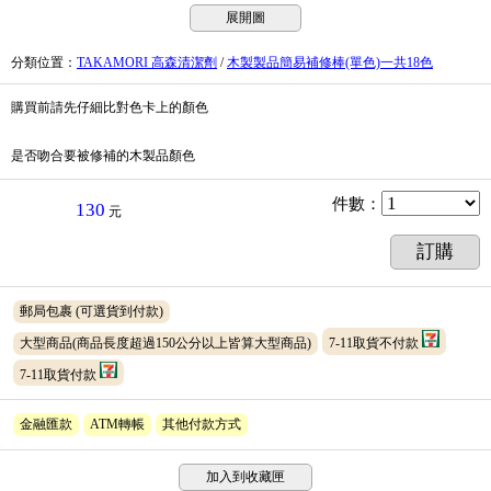
展開圖
分類位置
：
TAKAMORI 高森清潔劑
/
木製製品簡易補修棒(單色)一共18色
購買前請先仔細比對色卡上的顏色
是否吻合要被修補的木製品顏色
件數
：
130
元
訂購
郵局包裹
(可選貨到付款)
大型商品(商品長度超過150公分以上皆算大型商品)
7-11取貨不付款
7-11取貨付款
金融匯款
ATM轉帳
其他付款方式
加入到收藏匣