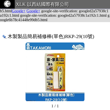
google-site-verification: googled2a57938c1a192c1.html
Google+
Goog
XLK 以西結國際有限公司
le+
Google+
Google+
google-site-verification: google6b78c41448e99d
b5.html
Google+
Google+
google-site-verification: googled2a57938c1
a192c1.html google-site-verification: googled2a57938c1a192c1.html g
oogle6b78c41448e99db5.html
木製製品簡易補修棒(單色)RKP-29(10號)
1 / 1