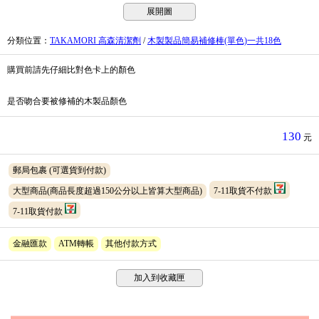
展開圖
分類位置
：
TAKAMORI 高森清潔劑
/
木製製品簡易補修棒(單色)一共18色
購買前請先仔細比對色卡上的顏色
是否吻合要被修補的木製品顏色
130
元
郵局包裹
(可選貨到付款)
大型商品(商品長度超過150公分以上皆算大型商品)
7-11取貨不付款
7-11取貨付款
金融匯款
ATM轉帳
其他付款方式
加入到收藏匣