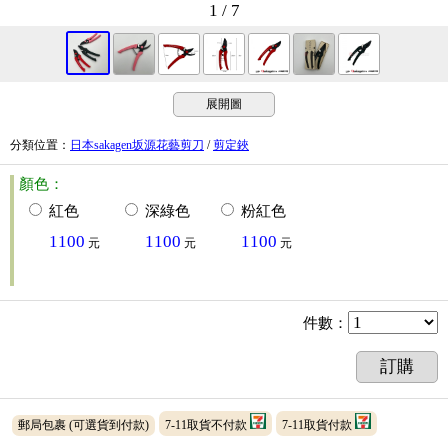
1 / 7
展開圖
分類位置
：
日本sakagen坂源花藝剪刀
/
剪定鋏
顏色：
紅色
深綠色
粉紅色
1100
1100
1100
元
元
元
件數
：
訂購
郵局包裹
(可選貨到付款)
7-11取貨不付款
7-11取貨付款