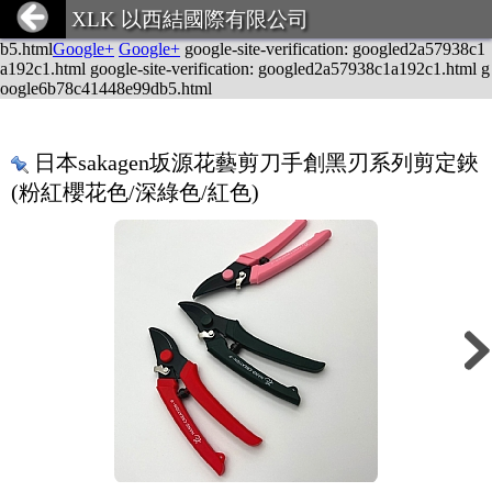
google-site-verification: googled2a57938c1a192c1.html
Google+
Goog
XLK 以西結國際有限公司
le+
Google+
Google+
google-site-verification: google6b78c41448e99d
b5.html
Google+
Google+
google-site-verification: googled2a57938c1
a192c1.html google-site-verification: googled2a57938c1a192c1.html g
oogle6b78c41448e99db5.html
日本sakagen坂源花藝剪刀手創黑刃系列剪定鋏
(粉紅櫻花色/深綠色/紅色)