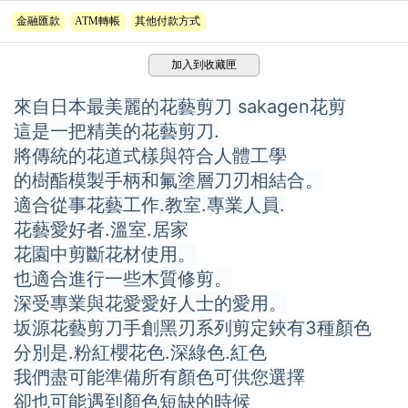
金融匯款
ATM轉帳
其他付款方式
加入到收藏匣
來自日本最美麗的花藝剪刀 sakagen花剪
這是一把精美的花藝剪刀.
將傳統的花道式樣與符合人體工學
的樹酯模製手柄和氟塗層刀刃相結合。
適合從事花藝工作.教室.專業人員.
花藝愛好者.溫室.居家
花園中剪斷花材使用。
也適合進行一些木質修剪。
深受專業與花愛愛好人士的愛用。
坂源花藝剪刀手創黑刃系列剪定鋏有3種顏色
分別是.粉紅櫻花色.深綠色.紅色
我們盡可能準備所有顏色可供您選擇
卻也可能遇到顏色短缺的時候