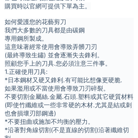
購買時以官網可提供下單為主。
如何愛護您的花藝剪刀
我們大多數的刀具都是由碳鋼
專用鋼所製成。
這意味著經常使用會導致弄髒刀刃
(最終導致生鏽) 並會逐漸失去鋒利。
照顧您手上的刀具.您必須注意三件事。
1.正確使用刀具:
*日本鋼材又硬又鋒利.有可能比想像更硬脆.
如果濫用或不當使用會導致刀刃碎裂。
不要切割金屬絲.金屬.石頭.塑料或其它硬質材料
(即使竹纖維或一些非常硬的木材.尤其是結或刺
也會損壞刃部鋼邊)
*不要扭曲或施加不均衡的壓力。
*沿著對角線切割(不是直線的切割)沿著纖維切