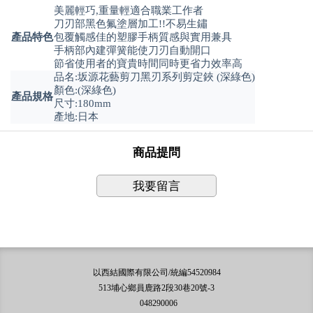
美麗輕巧,重量輕適合職業工作者
刀刃部黑色氟塗層加工!!不易生鏽
產品特色
包覆觸感佳的塑膠手柄質感與實用兼具
手柄部內建彈簧能使刀刃自動開口
節省使用者的寶貴時間同時更省力效率高
品名:坂源花藝剪刀黑刃系列剪定鋏 (深綠色)
顏色:(深綠色)
產品規格
尺寸:180mm
產地:日本
商品提問
我要留言
以西結國際有限公司/統編54520984
513埔心鄉員鹿路2段30巷20號-3
048290006