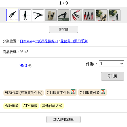
1 / 9
展開圖
分類位置
：
日本sakagen坂源花藝剪刀
/
花藝剪刀黑刃系列
商品代碼
：93145
件數
：
990
元
訂購
郵局包裹
(可選貨到付款)
7-11取貨不付款
7-11取貨付款
金融匯款
ATM轉帳
其他付款方式
加入到收藏匣