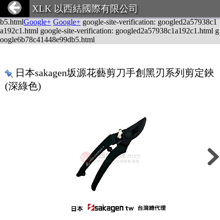
google-site-verification: googled2a57938c1a192c1.html
Google+
Goog
XLK 以西結國際有限公司
le+
Google+
Google+
google-site-verification: google6b78c41448e99d
b5.html
Google+
Google+
google-site-verification: googled2a57938c1
a192c1.html google-site-verification: googled2a57938c1a192c1.html g
oogle6b78c41448e99db5.html
日本sakagen坂源花藝剪刀手創黑刃系列剪定鋏
(深綠色)