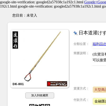
google-site-verification: googled2a57938c1a192c1.html
Google+
Goog
192c1.html google-site-verification: googled2a57938c1a192c1.html 
您目前：
未登入
日本道灌けず
分類位置
：
福利品出
簡要說明
：
(出貨沒
可以接
貨運方式：
大型商
加入到收藏匣
付款方式：
金融匯