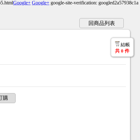
b5.html
Google+
Google+
google-site-verification: googled2a57938c1a
回商品列表
結帳
共
0
件
訂購