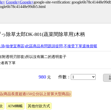
le+
Google+
Google+
google-site-verification: google6b78c41448e99d
google6b78c41448e99db5.html
っ除草太郎DK-801(蔬菜間除草用)木柄
清(撿便宜專區)此區商品有問題請提問,不接受下單退換貨喔
有附透明刃部套)所以沒有圖二的透明套子
受者再下單
980
件數
：
元
品(商品長度超過150公分以上皆算大型商品)
款
ATM轉帳
其他付款方式