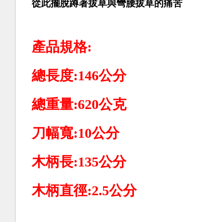
從此擺脫蹲著拔草與彎腰拔草的痛苦
產品規格:
總長度:146公分
總重量:620公克
刀幅寬:10公分
木柄長:135公分
木柄直徑:2.5公分