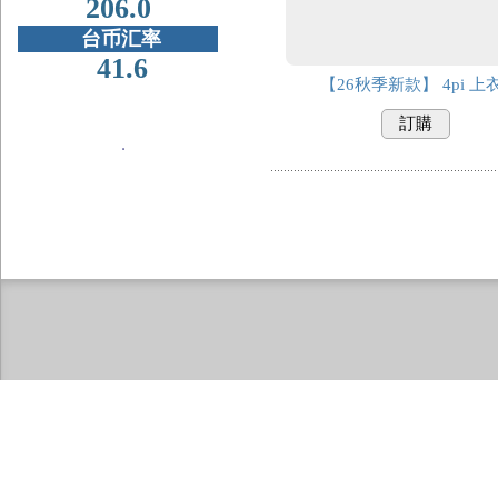
206.0
台币汇率
41.6
【26秋季新款】 4pi 上
訂購
．