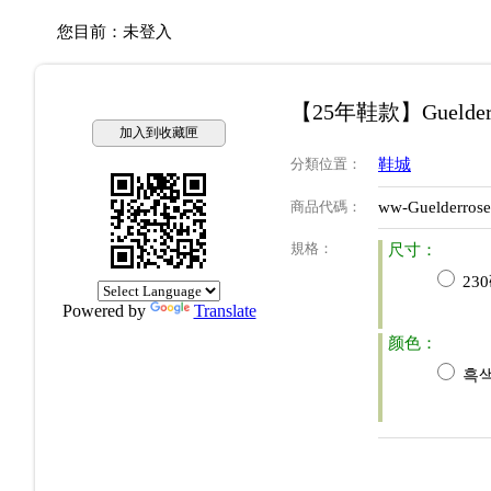
您目前：
未登入
【25年鞋款】Guelder
加入到收藏匣
分類位置
：
鞋城
商品代碼
：
ww-Guelderros
規格
：
尺寸：
23
Powered by
Translate
颜色：
흑색(