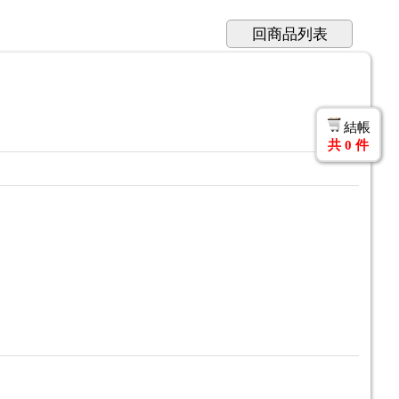
回商品列表
結帳
共
0
件