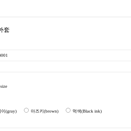
 外套
B001
size
(gray)
아즈키(brown)
먹색(Black ink)