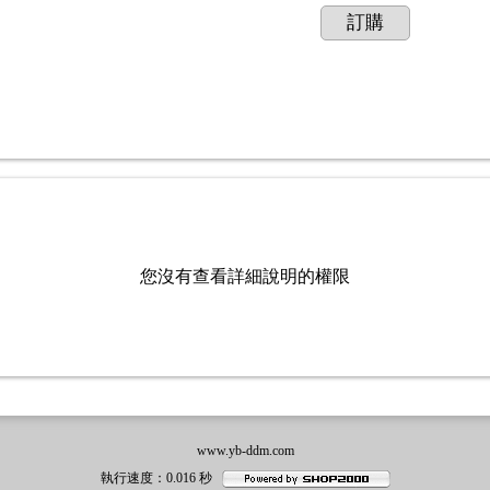
訂購
您沒有查看詳細說明的權限
www.yb-ddm.com
執行速度
：0.016
秒