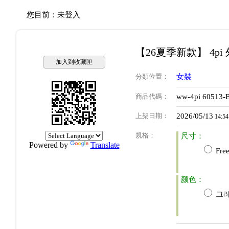
您目前：
未登入
【26夏季新款】 4pi
加入到收藏匣
分類位置
：
女裝
商品代碼
：
ww-4pi 60513-
上架日期
：
2026/05/13
14:54
規格
：
尺寸：
Powered by
Translate
Free
颜色：
그레이