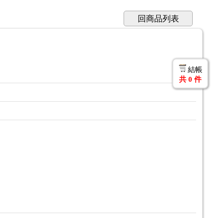
回商品列表
結帳
共
0
件