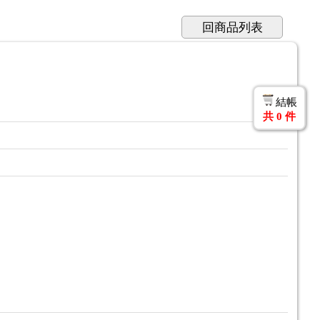
回商品列表
結帳
共
0
件