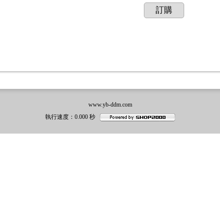
訂購
www.yb-ddm.com
執行速度
：0.000
秒