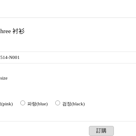
hree 衬衫
0514-N001
size
pink)
파랑(blue)
검정(black)
訂購