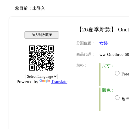
您目前：
未登入
【26夏季新款】 Onet
加入到收藏匣
分類位置
：
女裝
商品代碼
：
ww-Onethree 6
規格
：
尺寸：
Free
Powered by
Translate
颜色：
핑크(