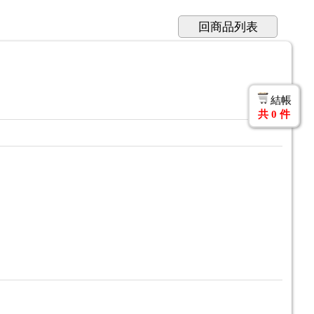
回商品列表
結帳
共
0
件