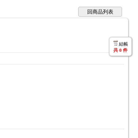
回商品列表
結帳
共
0
件