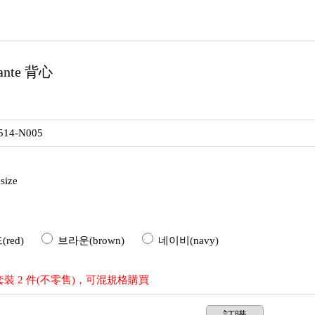
nte 背心
514-N005
size
red)
브라운(brown)
네이비(navy)
裝 2 件(不零售)，可混規格購買