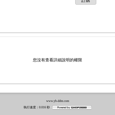
訂購
您沒有查看詳細說明的權限
www.yb-ddm.com
執行速度
：0.016
秒