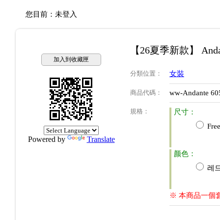
您目前：
未登入
【26夏季新款】 Anda
加入到收藏匣
分類位置
：
女裝
商品代碼
：
ww-Andante 60
規格
：
尺寸：
Free
Powered by
Translate
颜色：
레드(
※ 本商品一個套