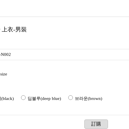
r 上衣-男裝
-N002
size
black)
딥블루(deep blue)
브라운(brown)
訂購