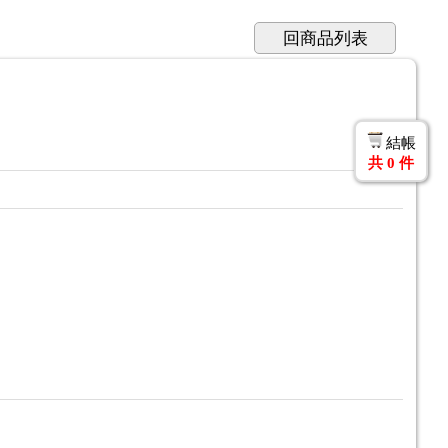
回商品列表
結帳
共
0
件