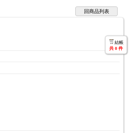
回商品列表
結帳
共
0
件