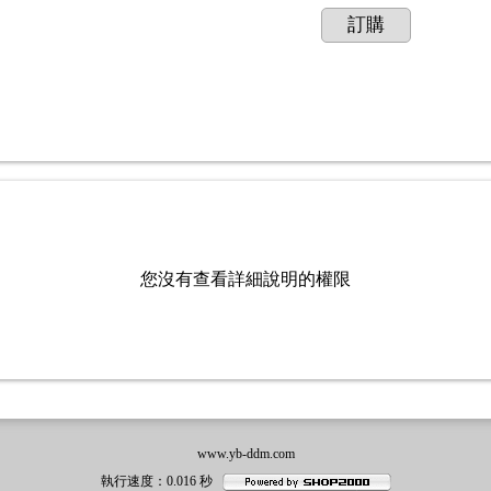
訂購
您沒有查看詳細說明的權限
www.yb-ddm.com
執行速度
：0.016
秒