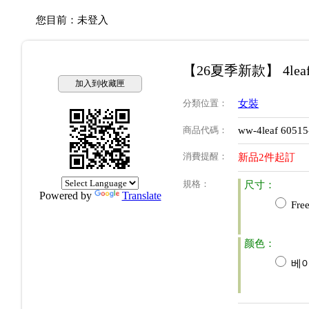
您目前：
未登入
【26夏季新款】 4lea
加入到收藏匣
分類位置
：
女裝
商品代碼
：
ww-4leaf 6051
消費提醒
：
新品2件起訂
規格
：
尺寸：
Powered by
Translate
Free
颜色：
베이지