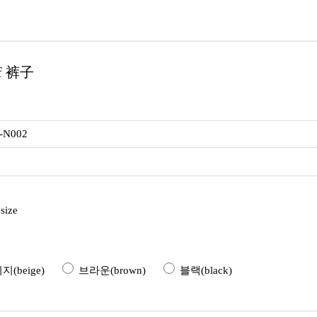
f 裤子
5-N002
size
(beige)
브라운(brown)
블랙(black)