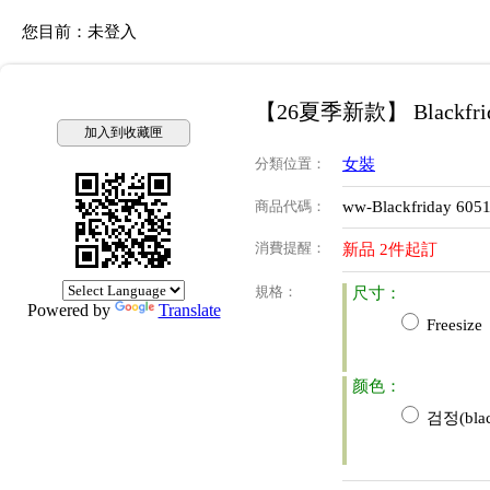
您目前：
未登入
【26夏季新款】 Blackfri
加入到收藏匣
分類位置
：
女裝
商品代碼
：
ww-Blackfriday 605
消費提醒
：
新品 2件起訂
規格
：
尺寸：
Powered by
Translate
Freesize
颜色：
검정(blac