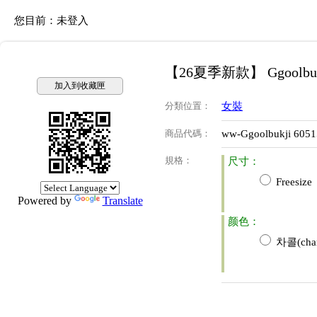
您目前：
未登入
【26夏季新款】 Ggoolbu
加入到收藏匣
分類位置
：
女裝
商品代碼
：
ww-Ggoolbukji 605
規格
：
尺寸：
Freesize
Powered by
Translate
颜色：
차콜(char