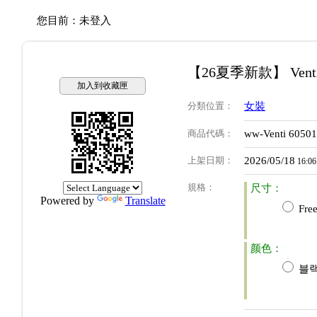
您目前：
未登入
【26夏季新款】 Vent
加入到收藏匣
分類位置
：
女裝
商品代碼
：
ww-Venti 6050
上架日期
：
2026/05/18
16:06
規格
：
尺寸：
Powered by
Translate
Free
颜色：
블랙(