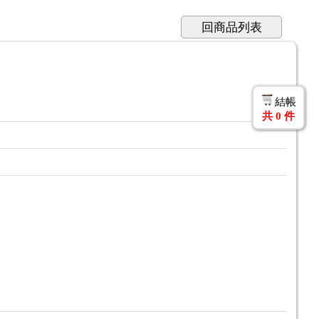
回商品列表
結帳
共
0
件