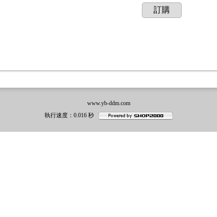
訂購
www.yb-ddm.com
執行速度
：0.016
秒