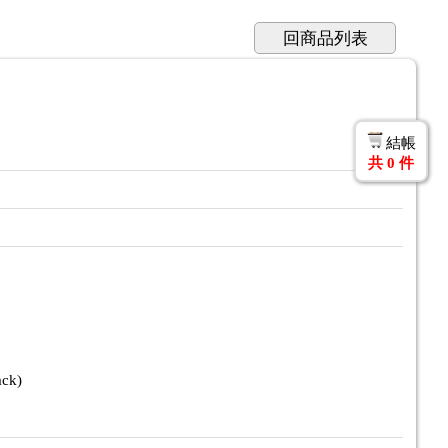
回商品列表
結帳
共
0
件
ck)