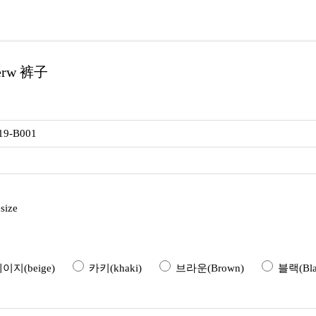
erw 裤子
519-B001
size
지(beige)
카키(khaki)
브라운(Brown)
블랙(Bla