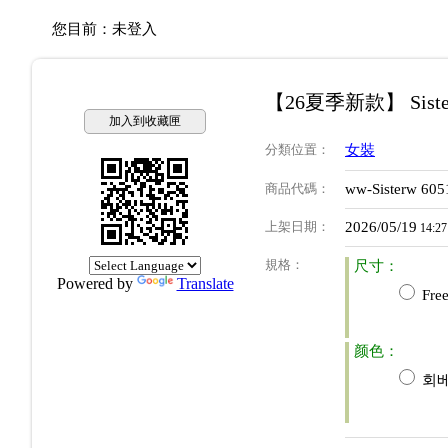
您目前：
未登入
【26夏季新款】 Sist
加入到收藏匣
分類位置
：
女裝
商品代碼
：
ww-Sisterw 60
上架日期
：
2026/05/19
14:27
規格
：
尺寸：
Powered by
Translate
Free
颜色：
회베이