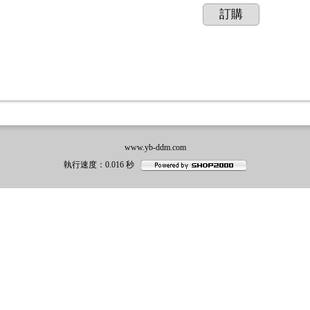
訂購
www.yb-ddm.com
執行速度
：0.016
秒