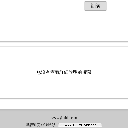
訂購
您沒有查看詳細說明的權限
www.yb-ddm.com
執行速度
：0.016
秒