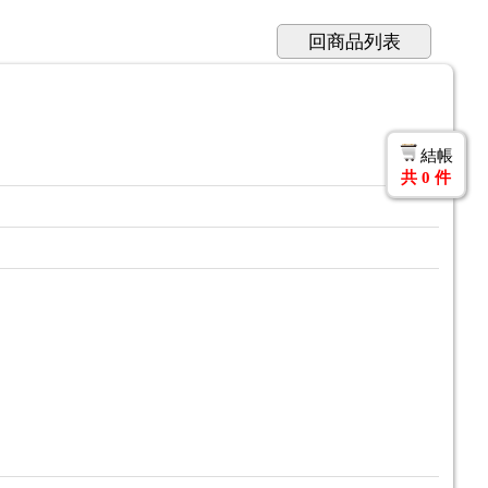
回商品列表
結帳
共
0
件