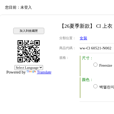
您目前：
未登入
【26夏季新款】 Cl 上衣
加入到收藏匣
分類位置
：
女裝
商品代碼
：
ww-Cl 60521-N002
規格
：
尺寸：
Freesize
Powered by
Translate
颜色：
백멜란지(m