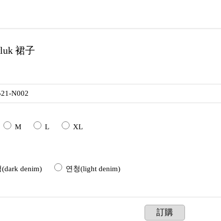
luk 裙子
521-N002
M
L
XL
dark denim)
연청(light denim)
訂購