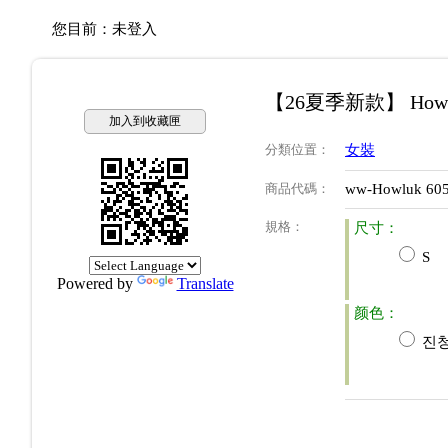
您目前：
未登入
【26夏季新款】 How
加入到收藏匣
分類位置
：
女裝
商品代碼
：
ww-Howluk 60
規格
：
尺寸：
S
Powered by
Translate
颜色：
진청(