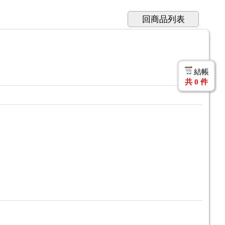
回商品列表
結帳
共
0
件